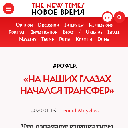
THE NEW TIMES
НОВОЕ ВРЕМЯ
РУ
Opinion
Discussion
Interview
Repressions
Portrait
Investigation
Blogs
/
Ukraine
Israel
Navalny
Trump
Putin
Kremlin
Duma
#POWER
«НА НАШИХ ГЛАЗАХ
НАЧАЛСЯ ТРАНСФЕР»
2020.01.15 |
Leonid Moyzhes
Что означают инициативы