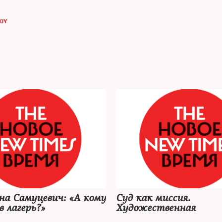
KIY
а Самуцевич: «А кому
Суд как миссия.
в лагерь?»
Художественная