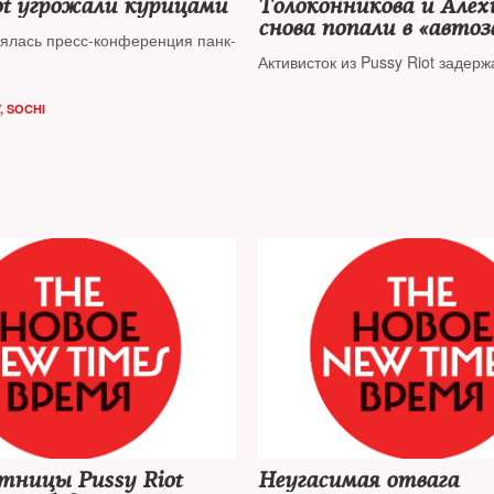
ot угрожали курицами
Толоконникова и Алех
снова попали в «автоз
оялась пресс-конференция панк-
Активисток из Pussy Riot задерж
, SOCHI
тницы Pussy Riot
Неугасимая отвага