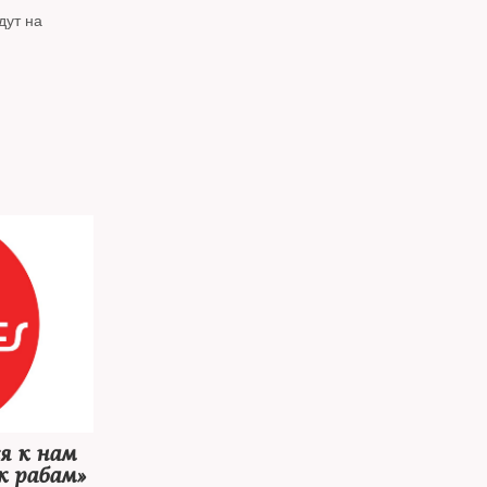
дут на
я к нам
 к рабам»