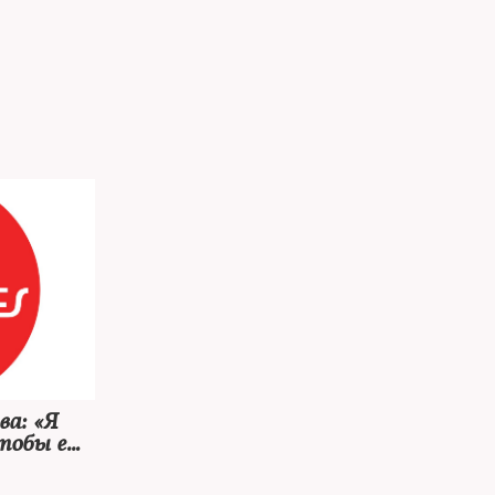
а: «Я
чтобы еще
дность
го