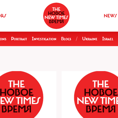
ORS
NEWS
ions
Portrait
Investigation
Blogs
/
Ukraine
Israel