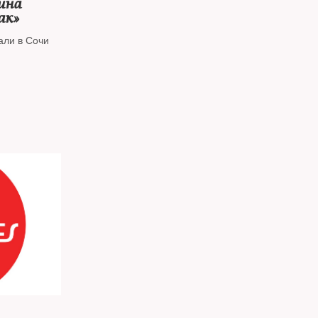
ина
ак»
али в Сочи