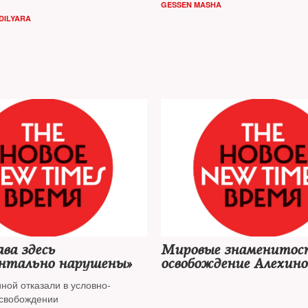
GESSEN MASHA
правосудия»
DILYARA
ва здесь
Мировые знаменитос
нтально нарушены»
освобождение Алехино
Толоконниковой
ной отказали в условно-
свобождении