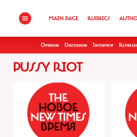
MAIN PAGE
RUBRICS
AUTH
Opinion
Discussion
Interview
Repress
PUSSY RIOT