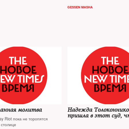
GESSEN MASHA
анная молитва
Надежда Толоконников
пришла в этот суд, 
y Riot пока не торопятся
раз высветить абсур
 столице
нефтегазового сырьево