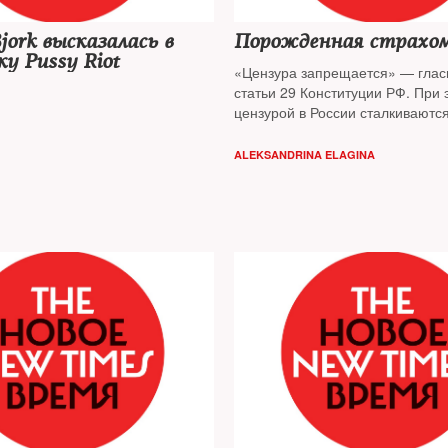
jork высказалась в
Порожденная страхо
у Pussy Riot
«Цензура запрещается» — гласи
статьи 29 Конституции РФ. При 
цензурой в России сталкиваютс
авторы книг и организаторы пре
конференций. Почему издатели
ALEKSANDRINA ELAGINA
книготорговцы боятся политичес
и какие государственные ведом
наследниками функций Цензурн
— узнал The New Times