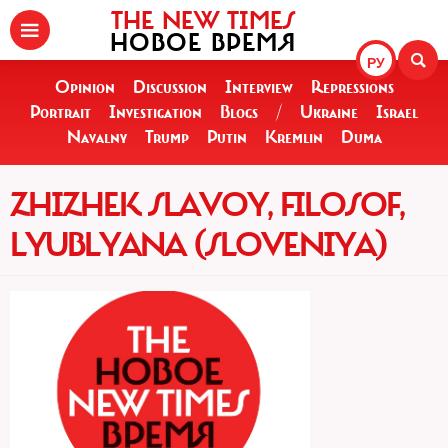
THE NEW TIMES
НОВОЕ ВРЕМЯ
РУ
Opinion
Discussion
Interview
Repressions
Portrait
Investigation
Blogs
/
Ukraine
Israel
Navalny
Trump
Putin
Kremlin
Duma
ZHIZHEK SLAVOY, FILOSOF,
LYUBLYANA (SLOVENIYA)