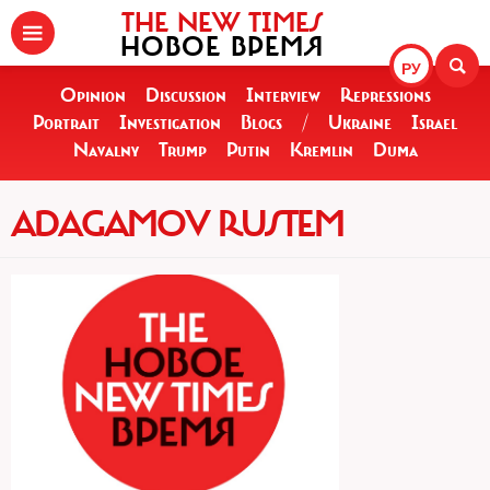
THE NEW TIMES
НОВОЕ ВРЕМЯ
РУ
Opinion
Discussion
Interview
Repressions
Portrait
Investigation
Blogs
/
Ukraine
Israel
Navalny
Trump
Putin
Kremlin
Duma
ADAGAMOV RUSTEM