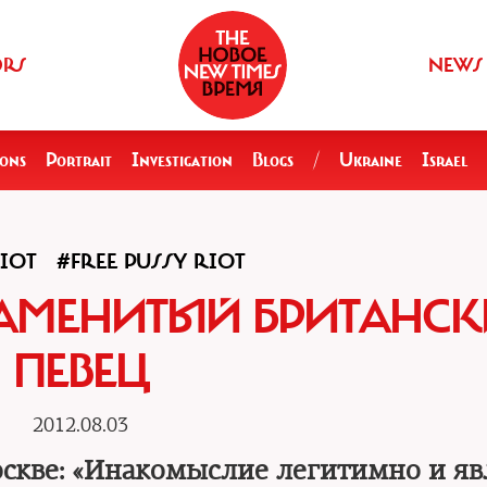
ORS
NEWS
ions
Portrait
Investigation
Blogs
/
Ukraine
Israel
IOT
#FREE PUSSY RIOT
 ЗНАМЕНИТЫЙ БРИТАНС
ПЕВЕЦ
2012.08.03
оскве: «Инакомыслие легитимно и яв