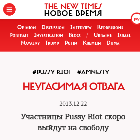
THE NEW TIMES
НОВОЕ ВРЕМЯ
РУ
Opinion
Discussion
Interview
Repressions
Portrait
Investigation
Blogs
/
Ukraine
Israel
Navalny
Trump
Putin
Kremlin
Duma
#PUSSY RIOT
#AMNESTY
НЕУГАСИМАЯ ОТВАГА
2013.12.22
Участницы Pussy Riot скоро
выйдут на свободу