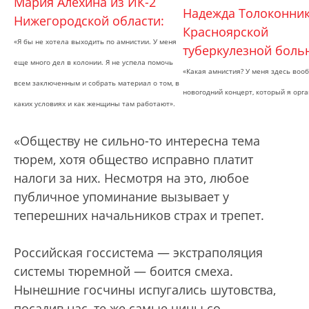
Мария Алехина из ИК-2
Надежда Толоконник
Нижегородской области:
Красноярской
«Я бы не хотела выходить по амнистии. У меня
туберкулезной боль
еще много дел в колонии. Я не успела помочь
«Какая амнистия? У меня здесь воо
всем заключенным и собрать материал о том, в
новогодний концерт, который я орга
каких условиях и как женщины там работают».
«Обществу не сильно-то интересна тема
тюрем, хотя общество исправно платит
налоги за них. Несмотря на это, любое
публичное упоминание вызывает у
теперешних начальников страх и трепет.
Российская госсистема — экстраполяция
системы тюремной — боится смеха.
Нынешние госчины испугались шутовства,
посадив нас, те же самые чины со