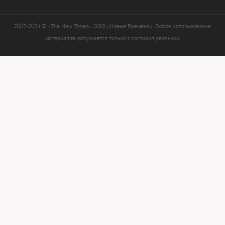
2007-2024 © «The New Times». ООО «Новые Времена». Любое использование
материалов допускается только с согласия редакции.