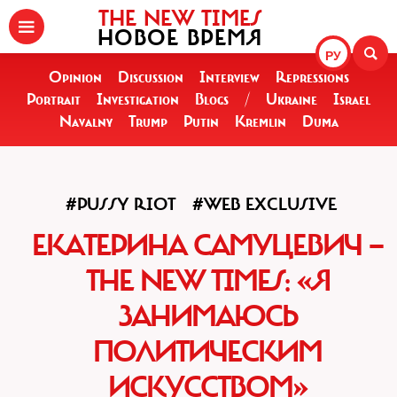
THE NEW TIMES
НОВОЕ ВРЕМЯ
РУ
Opinion
Discussion
Interview
Repressions
Portrait
Investigation
Blogs
/
Ukraine
Israel
Navalny
Trump
Putin
Kremlin
Duma
#PUSSY RIOT
#WEB EXCLUSIVE
ЕКАТЕРИНА САМУЦЕВИЧ —
THE NEW TIMES: «Я
ЗАНИМАЮСЬ
ПОЛИТИЧЕСКИМ
ИСКУССТВОМ»