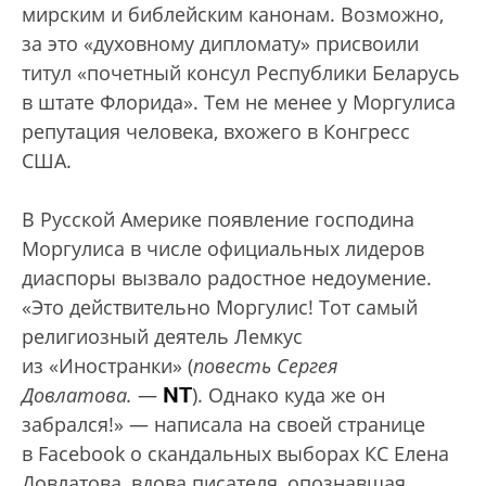
мирским и библейским канонам. Возможно,
за это «духовному дипломату» присвоили
титул «почетный консул Республики Беларусь
в штате Флорида». Тем не менее у Моргулиса
репутация человека, вхожего в Конгресс
США.
В Русской Америке появление господина
Моргулиса в числе официальных лидеров
диаспоры вызвало радостное недоумение.
«Это действительно Моргулис! Тот самый
религиозный деятель Лемкус
из «Иностранки» (
повесть Сергея
NT
Довлатова.
—
). Однако куда же он
забрался!» — написала на своей странице
в Facebook о скандальных выборах КС Елена
Довлатова, вдова писателя, опознавшая