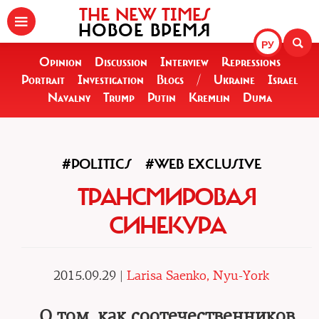
THE NEW TIMES
НОВОЕ ВРЕМЯ
РУ
Opinion
Discussion
Interview
Repressions
Portrait
Investigation
Blogs
/
Ukraine
Israel
Navalny
Trump
Putin
Kremlin
Duma
#POLITICS
#WEB EXCLUSIVE
ТРАНСМИРОВАЯ
СИНЕКУРА
2015.09.29 |
Larisa Saenko, Nyu-York
О том, как соотечественников