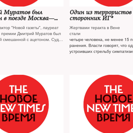
 Муратов был
Один из террористов 
 в поезде Москва—
сторонник ИГ*
ктор "Новой газеты", лауреат
Жертвами теракта в Вене
 премии Дмитрий Муратов был
стали
ой смешанной с ацетоном. Судя
четыре человека, не менее 15 
его ожог глаз
ранения. Власти говорят, что од
устроивших стрельбу симпатиз
«Исламскому государству»
*
(ор
признана террористической и з
РФ)