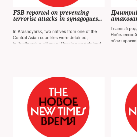
FSB reported on preventing
Дмитрий
terrorist attacks in synagogues
атакован
in two regions of Russia
Самара
Главный реда
In Krasnoyarsk, two natives from one of the
Нобелевской
Central Asian countries were detained,
облит краск
in Pyatigorsk a citizen of Russia was detained
по всему у н