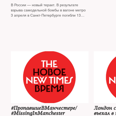
В России — новый теракт. В результате
взрыва самодельной бомбы в вагоне метро
3 апреля в Санкт-Петербурге погибли 13
человек, более 50 ранены. Последний
подобный теракт произошел в декабре 2013
года — тогда на железнодорожном вокзале
Волгограда смертник подорвал себя у рамок
металлоискателей: погибли 18 человек. В
метро же взрывов не было с момента
московских терактов 2010 года на станциях
«Лубянка» и «Парк культуры» — тогда 41
человек погиб, 88 получили ранения.
Как жители Санкт-Петербурга узнали о том,
что в подземке случилась трагедия, и какой
была реакция горожан на общую беду — о
событиях 3 апреля рассказывают очевидцы
#ПропавшиеВМанчестере/
Лондон с
#MissingInManchester
въехал в