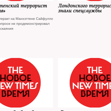
енский террорист
Лондонского террори
в»
знали спецслужбы
теракт на Манхэттене Сайфулло
опросе не продемонстрировал
аскаяния