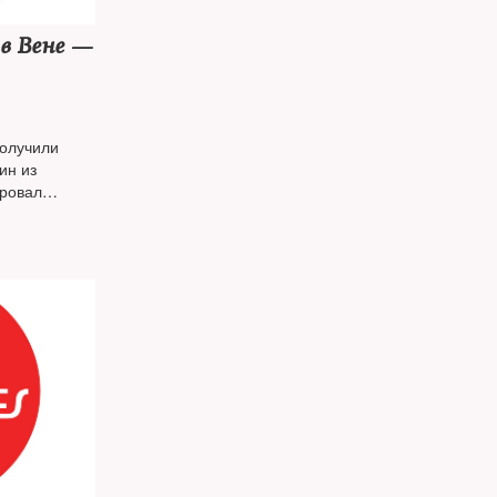
в Вене —
получили
ин из
ировал
ганизация
апрещена в