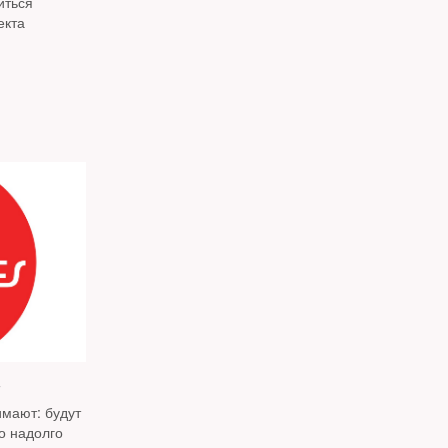
иться
екта
имают: будут
о надолго