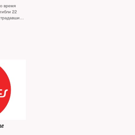
ьбе с
во время
о управления
гибли 22
страдавших
авления КГБ
учился ровно
дий Гудков
ния на
не.
не