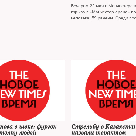
проработавший в службе по бор
Вечером 22 мая в Манчестере 
терроризмом (7-й отдел) Пятог
взрыва в «Манчестер-арена» по
КГБ СССР, и бывший сотрудник
человека, 59 ранены. Среди по
контрразведки Московского упр
есть подростки. Этот теракт сл
СССР полковник в запасе Генна
через два месяца после нападе
Вестминстерском мосту в Лондо
нова в шоке: фургон
Стрельбу в Казахста
 толпу людей
назвали терактом