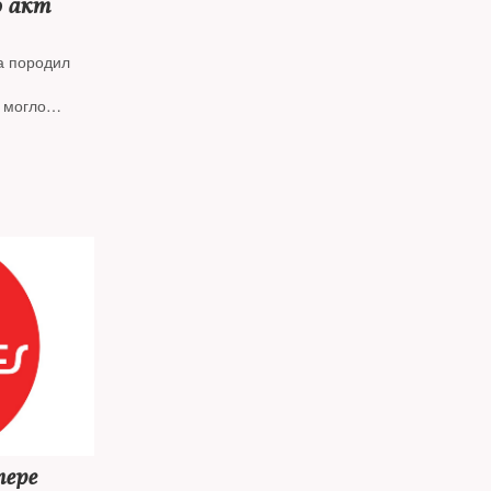
о акт
а породил
 могло
ороде был
трудников
анителей, —
онес бомбу в
входим в ту
безопасности
вом для
конец, почему
ить в
этом в
ли два
трудники
тставке
ере