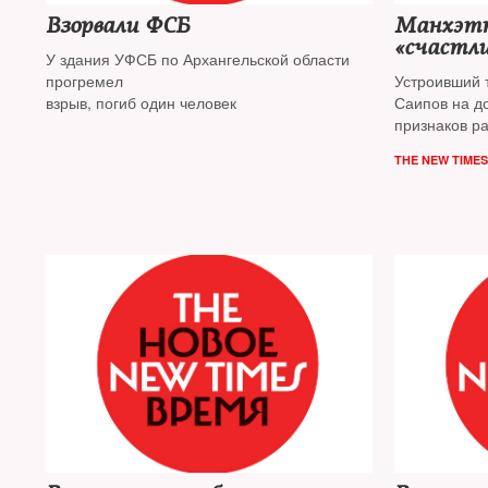
Взорвали ФСБ
Манхэтт
«счастли
У здания УФСБ по Архангельской области
прогремел
Устроивший 
взрыв, погиб один человек
Саипов на д
признаков р
THE NEW TIMES