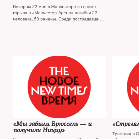
Вечером 22 мая в Манчестере во время
взрыва в «Манчестер-Арена» погибли 22
человека, 59 ранены. Среди пострадавших
есть подростки. Этот теракт случился ровно
через два месяца после нападения на
Вестминстерском мосту в Лондоне
«Мы забыли Брюссель — и
«Стрелял
получили Ниццу»
Трагедия в О