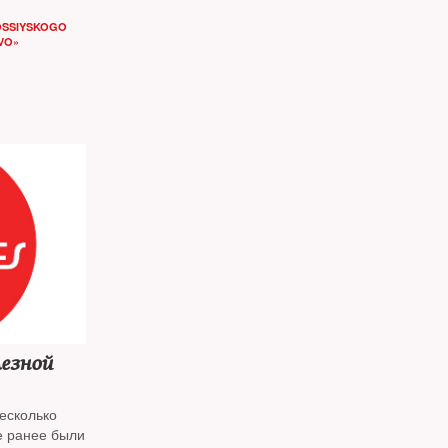
OSSIYSKOGO
VO»
езной
есколько
е ранее были