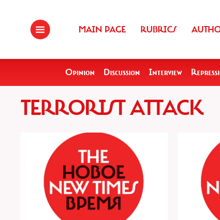
MAIN PAGE
RUBRICS
AUTH
Opinion
Discussion
Interview
Repress
TERRORIST ATTACK