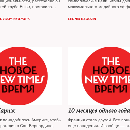
национальности, расстрелял 50
символические цели, чтобы доб
гей-клуба Pulse, поставила
максимального медийного эфф
екорд по числу жертв подобных
й в США. Эта бойня с каждым
OVSKIY, NYU-YORK
LEONID RAGOZIN
ает новыми подробностями
Париж
10 месяцев одного года
ок понадобилось Америке, чтобы
Франция стала другой. Все пон
трагедия в Сан-Бернардино,
еще нападения. И вообще — эт