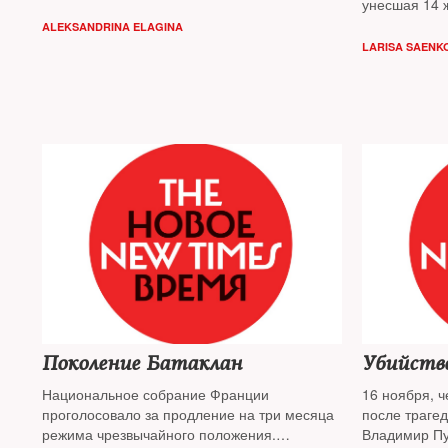
унесшая 14 
«Исламского
ALEKSANDRINA ELAGINA
убитых терр
LARISA SAENK
Поколение Батаклан
Убийстве
Национальное собрание Франции
16 ноября, 
проголосовало за продление на три месяца
после траге
режима чрезвычайного положения.
Владимир Пут