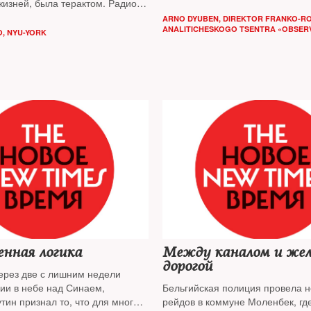
жизней, была терактом. Радио
 государства»* назвало двоих
ARNO DYUBEN, DIREKTOR FRANKO-R
ористов своими «мучениками»
ANALITICHESKOGO TSENTRA «OBSER
O, NYU-YORK
нная логика
Между каналом и жел
дорогой
через две с лишним недели
дии в небе над Синаем,
Бельгийская полиция провела н
ин признал то, что для многих
рейдов в коммуне Моленбек, гд