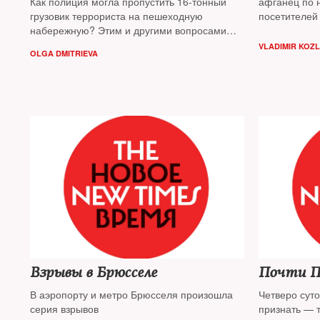
Как полиция могла пропустить 16-тонный
афганец по 
грузовик террориста на пешеходную
посетителей 
набережную? Этим и другими вопросами
печальный р
задается французская пресса
преступлени
VLADIMIR KOZL
OLGA DMITRIEVA
днем обраст
Взрывы в Брюсселе
Почти 
В аэропорту и метро Брюсселя произошла
Четверо сут
серия взрывов
признать — 