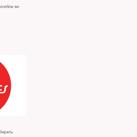
огибли во
бирать