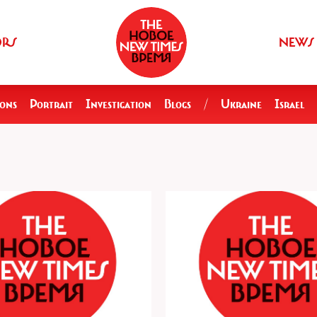
ORS
NEWS
ions
Portrait
Investigation
Blogs
/
Ukraine
Israel