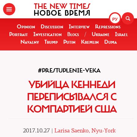
THE NEW TIMES
НОВОЕ ВРЕМЯ
РУ
Opinion
Discussion
Interview
Repressions
Portrait
Investigation
Blogs
/
Ukraine
Israel
Navalny
Trump
Putin
Kremlin
Duma
#PRESTUPLENIE-VEKA
УБИЙЦА КЕННЕДИ
ПЕРЕПИСЫВАЛСЯ С
КОМПАРТИЕЙ США
2017.10.27 |
Larisa Saenko, Nyu-York