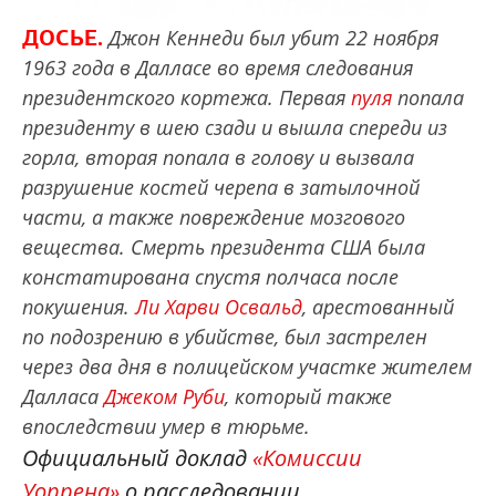
ДОСЬЕ.
Джон Кеннеди был убит 22 ноября
1963 года в Далласе во время следования
президентского кортежа. Первая
пуля
попала
президенту в шею сзади и вышла спереди из
горла, вторая попала в голову и вызвала
разрушение костей черепа в затылочной
части, а также повреждение мозгового
вещества. Смерть президента США была
констатирована спустя полчаса после
покушения.
Ли Харви Освальд
, арестованный
по подозрению в убийстве, был застрелен
через два дня в полицейском участке жителем
Далласа
Джеком Руби
, который также
впоследствии умер в тюрьме.
Официальный доклад
«Комиссии
Уоррена»
о расследовании