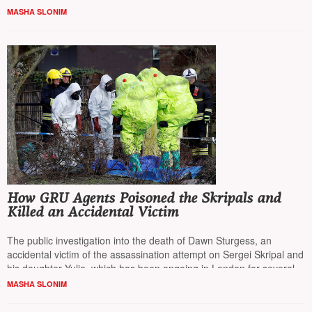
святых британской Секретной службы.
Маша Слоним
MASHA SLONIM
ознакомилась с публикацией
How GRU Agents Poisoned the Skripals and
Killed an Accidental Victim
The public investigation into the death of Dawn Sturgess, an
accidental victim of the assassination attempt on Sergei Skripal and
his daughter Yulia, which has been ongoing in London for several
months, has shed new light on the events in Salisbury in March
MASHA SLONIM
2018, reports
Masha Slonim
from Devon, England