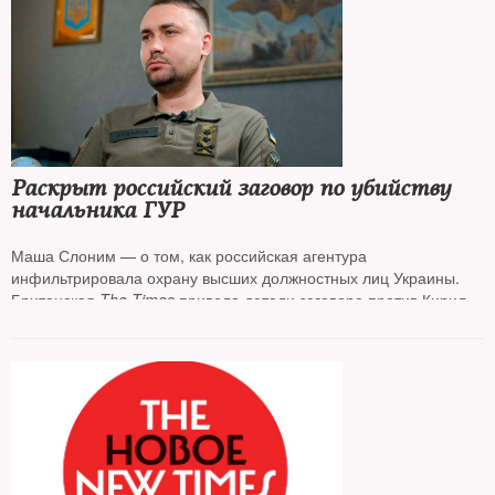
Раскрыт российский заговор по убийству
начальника ГУР
Маша Слоним — о том, как российская агентура
инфильтрировала охрану высших должностных лиц Украины.
Британская
The Times
привела детали заговора против Кирилла
Буданова агентами из охраны Владимира Зеленского