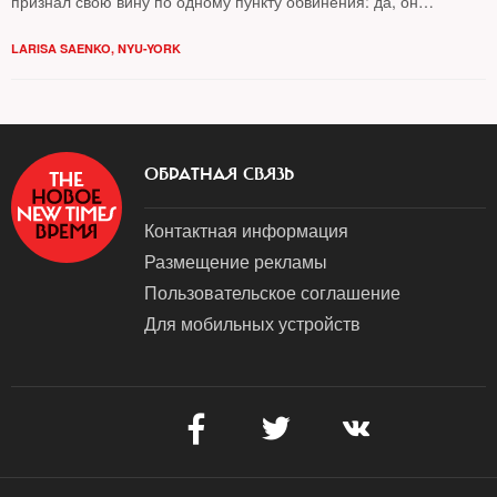
признал свою вину по одному пункту обвинения: да, он
действительно был «незарегистрированным агентом
правительства РФ». По ходу рассмотрения его дела в нью-
LARISA SAENKO, NYU-YORK
йоркском суде всплывают любопытные детали работы
российской разведки в век высоких технологий
ОБРАТНАЯ СВЯЗЬ
Контактная информация
Размещение рекламы
Пользовательское соглашение
Для мобильных устройств