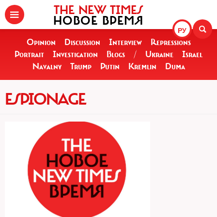
THE NEW TIMES
НОВОЕ ВРЕМЯ
РУ
Opinion
Discussion
Interview
Repressions
Portrait
Investigation
Blogs
/
Ukraine
Israel
Navalny
Trump
Putin
Kremlin
Duma
ESPIONAGE