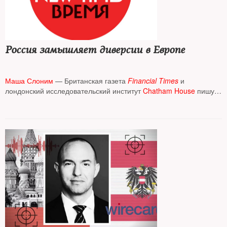
Россия замышляет диверcии в Европе
Маша Слоним
— Британская газета
Financial Times
и
лондонский исследовательский институт
Chatham House
пишут
о том, что европейские разведывательные службы
предупредили свои правительства о том, что Россия замышляет
акты насилия и диверсий по всей Европе, поскольку берет курс
на постоянный конфликт с Западом