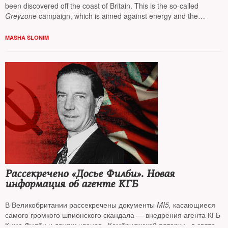
been discovered off the coast of Britain. This is the so-called
Greyzone
campaign, which is aimed against energy and the
internet. Even oligarchs' superyachts are involved — reports
Masha
Slonim
MASHA SLONIM
Рассекречено «Досье Филби». Новая
информация об агенте КГБ
В Великобритании рассекречены документы
MI5,
касающиеся
самого громкого шпионского скандала — внедрения агента КГБ
Кима Филби и других членов «Кембриджской пятерки» в святая