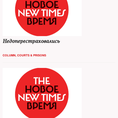
Недоперестраховались
COLUMN
,
COURTS & PRISONS