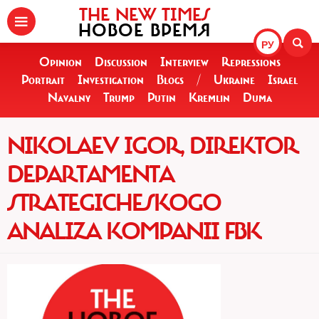
THE NEW TIMES
НОВОЕ ВРЕМЯ
РУ
Opinion
Discussion
Interview
Repressions
Portrait
Investigation
Blogs
/
Ukraine
Israel
Navalny
Trump
Putin
Kremlin
Duma
NIKOLAEV IGOR, DIREKTOR
DEPARTAMENTA
STRATEGICHESKOGO
ANALIZA KOMPANII FBK