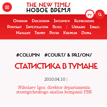
THE NEW TIMES
НОВОЕ ВРЕМЯ
РУ
Opinion
Discussion
Interview
Repressions
Portrait
Investigation
Blogs
/
Ukraine
Israel
Navalny
Trump
Putin
Kremlin
Duma
#COLUMN
#COURTS & PRISONS
СТАТИСТИКА В ТУМАНЕ
2010.04.10 |
Nikolaev Igor, direktor departamenta
strategicheskogo analiza kompanii FBK