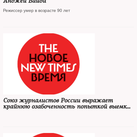
Анджей Вайда
Режиссер умер в возрасте 90 лет
Союз журналистов России выражает
крайнюю озабоченность попыткой выемки
документов в редакции журнала «The New
Times»