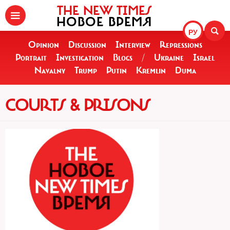
THE NEW TIMES
НОВОЕ ВРЕМЯ
РУ
Opinion
Discussion
Interview
Repressions
Portrait
Investigation
Blogs
/
Ukraine
Israel
Navalny
Trump
Putin
Kremlin
Duma
COURTS & PRISONS