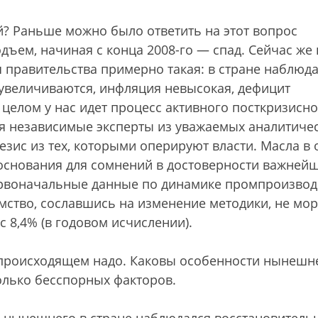
й? Раньше можно было ответить на этот вопрос
дъем, начиная с конца 2008-го — спад. Сейчас же 
 правительства примерно такая: в стране наблюда
увеличиваются, инфляция невысокая, дефицит
целом у нас идет процесс активного посткризисно
мя независимые эксперты из уважаемых аналитиче
зис из тех, которыми оперируют власти. Масла в 
 основания для сомнений в достоверности важней
рвоначальные данные по динамике промпроизвод
омство, сославшись на изменение методики, не мо
 8,4% (в годовом исчислении).
в происходящем надо. Каковы особенности нынешн
олько бесспорных факторов.