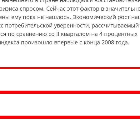
ы нынешнего в стране наблюдался восстановитель
изиса спросом. Сейчас этот фактор в значительн
мены ему пока не нашлось. Экономический рост на
екс потребительской уверенности, рассчитываемый
ился по сравнению со II кварталом на 4 процентных
индекса произошло впервые с конца 2008 года.