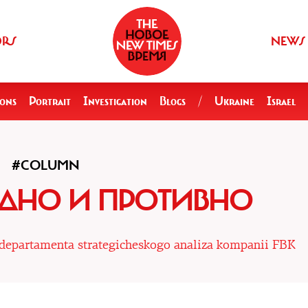
ORS
NEWS
ions
Portrait
Investigation
Blogs
/
Ukraine
Israel
#COLUMN
УДНО И ПРОТИВНО
r departamenta strategicheskogo analiza kompanii FBK