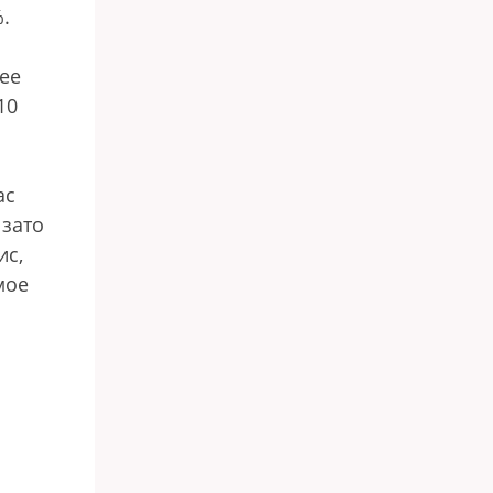
%.
лее
10
ас
 зато
ис,
мое