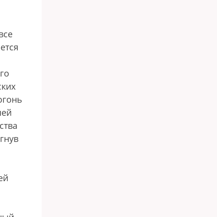
все
ется
го
ских
огонь
шей
ства
ргнув
ей