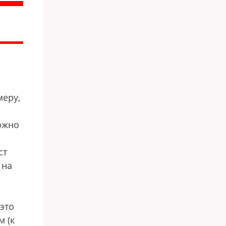
меру,
ожно
ст
 на
это
м (к