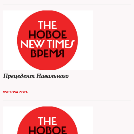
NT
единомыслию, —
колумнист
Андрей
Колесников*
пролистал творение путинской образовательной
мысли
Прецедент Навального
SVETOVA ZOYA