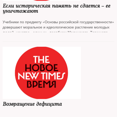
Если историческая память не сдается – ее
уничтожают
Учебники по предмету «Основы российской государственности»
довершают моральное и идеологическое растление молодых
людей, начатое «единым» пособием Мединского–Торкунова,
полагает колумнист
NT
и старший исследователь Фонда
Карнеги
Андрей Колесников
*
Возвращение дефицита