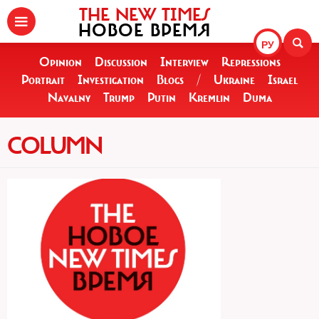
THE NEW TIMES
НОВОЕ ВРЕМЯ
РУ
Opinion
Discussion
Interview
Repressions
Portrait
Investigation
Blogs
/
Ukraine
Israel
Navalny
Trump
Putin
Kremlin
Duma
COLUMN