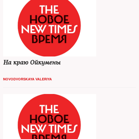
На краю Ойкумены
NOVODVORSKAYA VALERIYA