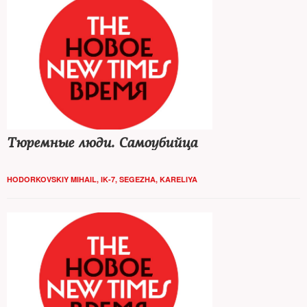
Тюремные люди. Самоубийца
HODORKOVSKIY MIHAIL, IK-7, SEGEZHA, KARELIYA