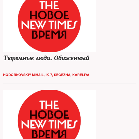
Тюремные люди. Обиженный
HODORKOVSKIY MIHAIL, IK-7, SEGEZHA, KARELIYA