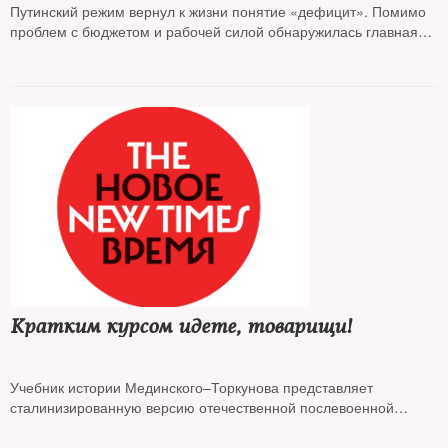
Путинский режим вернул к жизни понятие «дефицит». Помимо
проблем с бюджетом и рабочей силой обнаружилась главная
недостача — дефицит разума и гуманизма, полагает колумнист
NT
и старший исследователь Фонда Карнеги
Андрей
Колесников
Кратким курсом идете, товарищи!
Учебник истории Мединского–Торкунова представляет
сталинизированную версию отечественной послевоенной
истории. С ее помощью молодых людей будут принуждать к