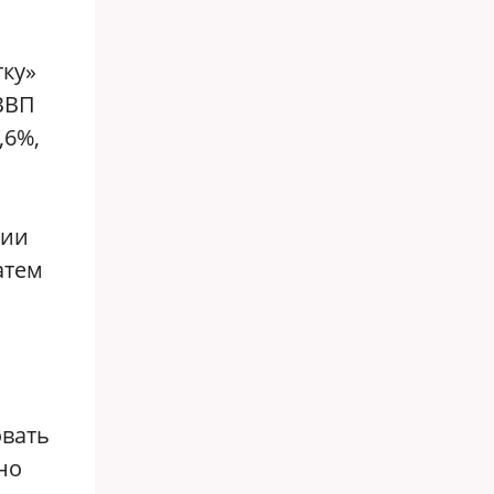
тку»
ВВП
,6%,
нии
атем
овать
но