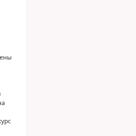
цены
и
на
курс