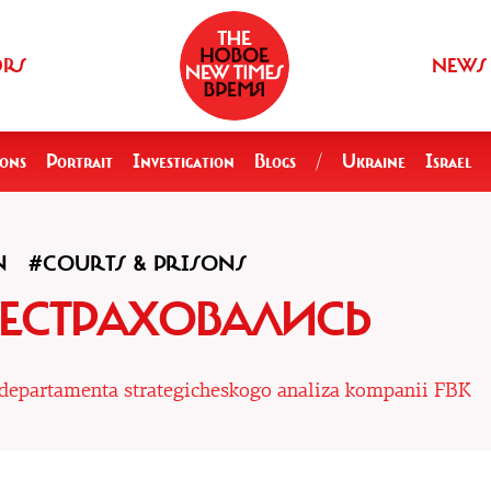
ORS
NEWS
ions
Portrait
Investigation
Blogs
/
Ukraine
Israel
N
#COURTS & PRISONS
ЕСТРАХОВАЛИСЬ
r departamenta strategicheskogo analiza kompanii FBK