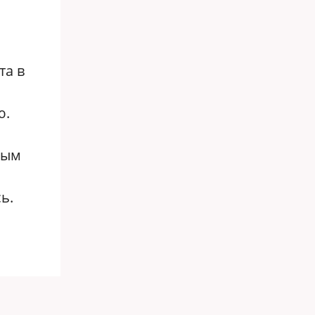
та в
ю.
тым
ь.