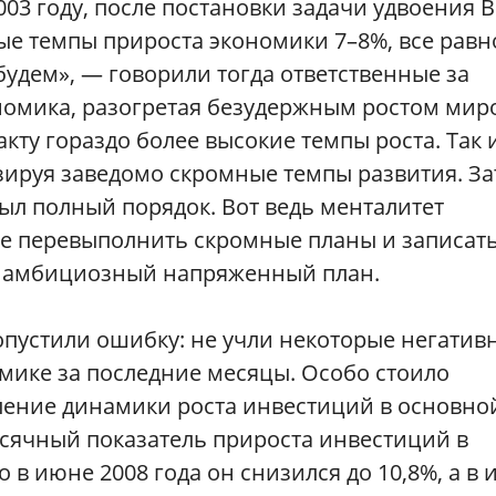
03 году, после постановки задачи удвоения В
ные темпы прироста экономики 7–8%, все равн
будем», — говорили тогда ответственные за
ономика, разогретая безудержным ростом мир
кту гораздо более высокие темпы роста. Так 
ируя заведомо скромные темпы развития. За
ыл полный порядок. Вот ведь менталитет
чше перевыполнить скромные планы и записат
ть амбициозный напряженный план.
допустили ошибку: не учли некоторые негатив
мике за последние месяцы. Особо стоило
ление динамики роста инвестиций в основно
месячный показатель прироста инвестиций в
о в июне 2008 года он снизился до 10,8%, а в