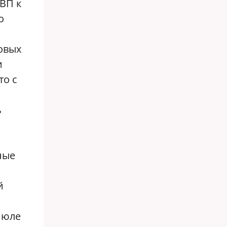
ВП к
о
овых
и
то с
ь
ные
й
 июле