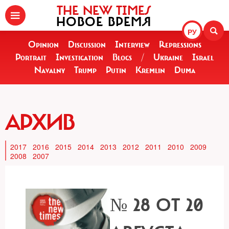
THE NEW TIMES
НОВОЕ ВРЕМЯ
РУ
Opinion
Discussion
Interview
Repressions
Portrait
Investigation
Blogs
/
Ukraine
Israel
Navalny
Trump
Putin
Kremlin
Duma
АРХИВ
2017
2016
2015
2014
2013
2012
2011
2010
2009
2008
2007
№ 28 ОТ 20