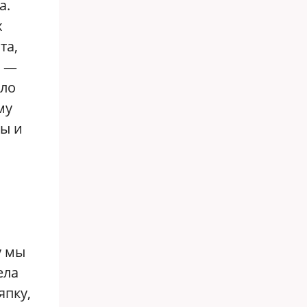
а.
х
та,
е —
ело
му
мы и
у мы
ела
япку,