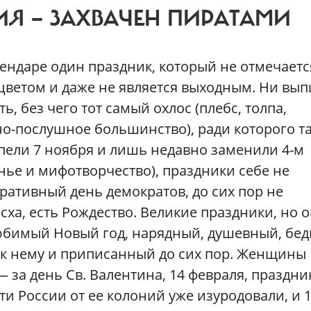
ИЯ — ЗАХВАЧЕН ПИРАТАМИ
лендаре один праздник, который не отмечаетс
цветом и даже не является выходным. Ни вып
ть, без чего тот самый охлос (плебс, толпа,
но-послушное большинство), ради которого т
рпели 7 ноября и лишь недавно заменили 4-м
нье и мифотворчество), праздники себе не
ративный день демократов, до сих пор не
асха, есть Рождество. Великие праздники, но 
 любимый Новый год, нарядный, душевный, бе
 к нему и приписанный до сих пор. Женщины
— за день Св. Валентина, 14 февраля, праздни
и России от ее колоний уже изуродовали, и 