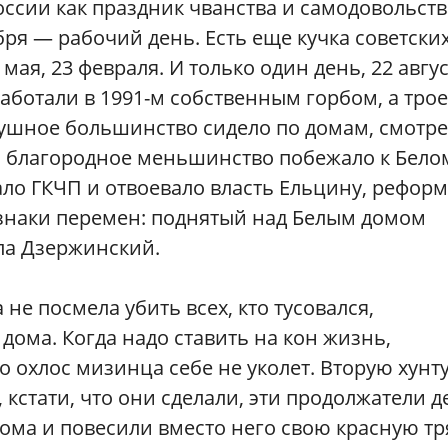
ссии как праздник чванства и самодовольств
бря — рабочий день. Есть еще кучка советски
ая, 23 февраля. И только один день, 22 авгус
аботали в 1991-м собственным горбом, а тро
лушное большинство сидело по домам, смотр
и благородное меньшинство побежало к Бело
ало ГКЧП и отвоевало власть Ельцину, рефор
знаки перемен: поднятый над Белым домом
ла Дзержинский.
 не посмела убить всех, кто тусовался,
дома. Когда надо ставить на кон жизнь,
 охлос мизинца себе не уколет. Вторую хунт
 кстати, что они сделали, эти продолжатели д
дома и повесили вместо него свою красную тр