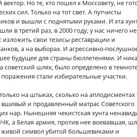
вектор. Но те, кто пошел к Моссовету, не го
ких сил. Только на тот свет. А путчисты
иков и вышли с поднятыми руками. И эта хун
ли в третий раз, в 2000 году, у нас ничего не
: изложить свои тезисы реставрации и
танков, а на выборах. И агрессивно-послушно
ее будущее для страны бюллетенями. И ник
на советский шлях, было определено в темнот
 поражения стали избирательные участки.
 столько на штыках, сколько на аплодисментах 
у вшивый и продавленный матрас Советского
щих нар. Нынешняя чекистская хунта ненавид
ВЧК, а Белая армия, против нее воевавшая, шл
о живой символ убитой большевиками и