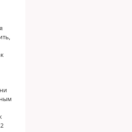
я
ить,
ак
они
дным
к
12