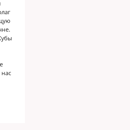
и
флаг
ющую
чне.
Кубы
е
 нас