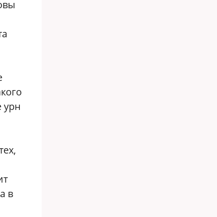
товы
та
е
акого
е урн
тех,
ит
а в