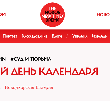
РЫ
НОВО
Портрет
Расследование
Блоги
/
Украина
Израиль
MN
#СУД И ТЮРЬМА
Й ДЕНЬ КАЛЕНДАРЯ
1 |
Новодворская Валерия