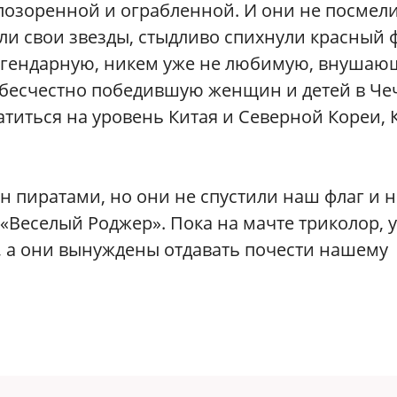
позоренной и ограбленной. И они не посмел
ули свои звезды, стыдливо спихнули красный 
легендарную, никем уже не любимую, внуша
 бесчестно победившую женщин и детей в Че
атиться на уровень Китая и Северной Кореи, 
н пиратами, но они не спустили наш флаг и н
«Веселый Роджер». Пока на мачте триколор, у
, а они вынуждены отдавать почести нашему