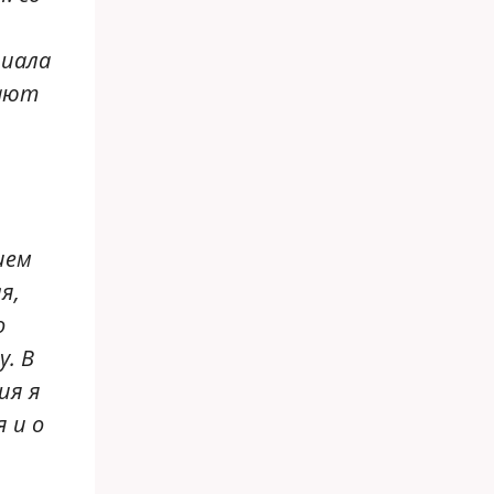
риала
щают
ием
я,
о
у. В
ия я
 и о