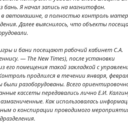
з бань. Я начал запись на магнитофон.
 в автомашине, а полностью контроль мате
ведения. Далее выяснилось, что объекты посе
орудовали.
игры и бани посещают рабочий кабинет С.А.
ннису. — The New Times), после установки
из его помещения такой закладкой с управлен
Контроль продлился в течении января, феврал
ты были разоборудованы. Всего ориентировочн
анные кассеты передавались лично Е.И. Калгин
азмагниченные. Как использовалась информац
гиным о конспирации проводимого мероприятия
дразделения.