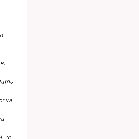
то
н.
нить
осил
ли
. со