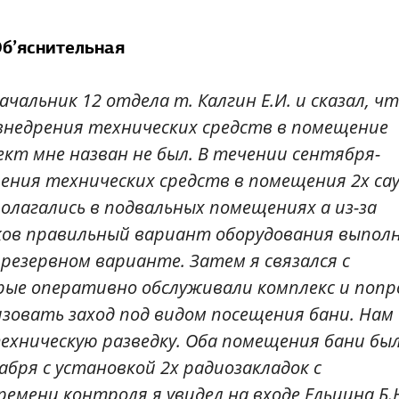
б’яснительная
ачальник 12 отдела т. Калгин Е.И. и сказал, ч
внедрения технических средств в помещение
кт мне назван не был. В течении сентября-
ения технических средств в помещения 2х сау
олагались в подвальных помещениях а из-за
ков правильный вариант оборудования выпол
 резервном варианте. Затем я связался с
орые оперативно обслуживали комплекс и попр
зовать заход под видом посещения бани. Нам
ехническую разведку. Оба помещения бани бы
абря с установкой 2х радиозакладок с
емени контроля я увидел на входе Ельцина Б.Н