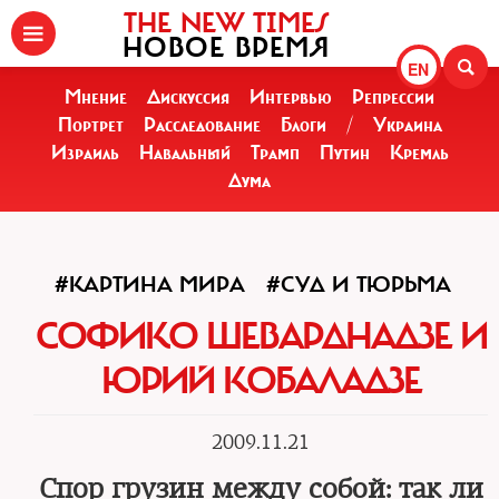
THE NEW TIMES
НОВОЕ ВРЕМЯ
EN
Мнение
Дискуссия
Интервью
Репрессии
Портрет
Расследование
Блоги
/
Украина
Израиль
Навальный
Трамп
Путин
Кремль
Дума
#КАРТИНА МИРА
#СУД И ТЮРЬМА
СОФИКО ШЕВАРДНАДЗЕ И
ЮРИЙ КОБАЛАДЗЕ
2009.11.21
Спор грузин между собой: так ли