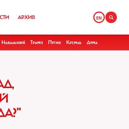
СТИ
АРХИВ
EN
Навальный
Трамп
Путин
Кремль
Дума
Д,
ОЙ
ДА?"