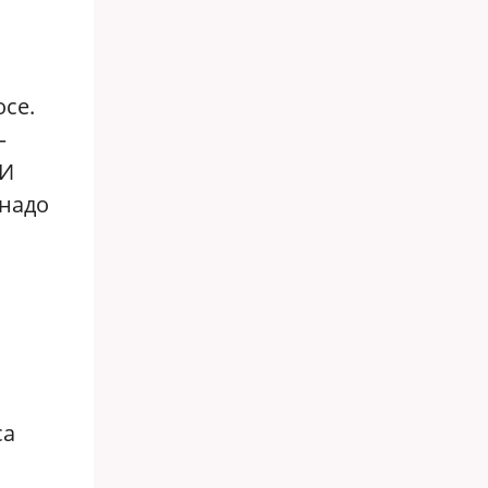
осе.
—
 И
 надо
са