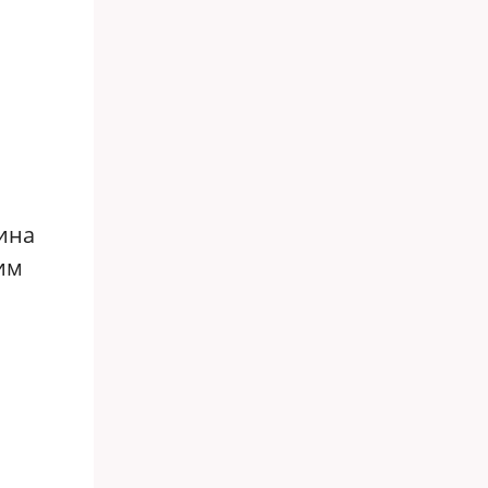
ина
им