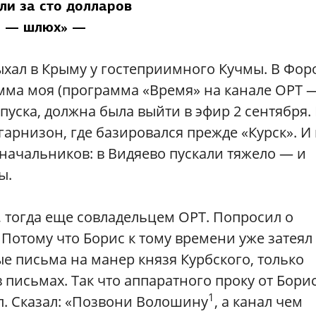
ли за сто долларов
— шлюх» —
дыхал в Крыму у гостеприимного Кучмы. В Фор
амма моя (программа «Время» на канале ОРТ 
пуска, должна была выйти в эфир 2 сентября.
гарнизон, где базировался прежде «Курск». И
начальников: в Видяево пускали тяжело — и
ы.
, тогда еще совладельцем ОРТ. Попросил о
 Потому что Борис к тому времени уже затеял
е письма на манер князя Курбского, только
 письмах. Так что аппаратного проку от Бори
1
л. Сказал: «Позвони Волошину
, а канал чем