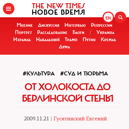
THE NEW TIMES
НОВОЕ ВРЕМЯ
EN
Мнение
Дискуссия
Интервью
Репрессии
Портрет
Расследование
Блоги
/
Украина
Израиль
Навальный
Трамп
Путин
Кремль
Дума
#КУЛЬТУРА
#СУД И ТЮРЬМА
ОТ ХОЛОКОСТА ДО
БЕРЛИНСКОЙ СТЕНЫ
2009.11.21 |
Гусятинский Евгений