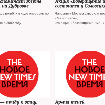
вспоминает жертв
Акция «Возвращение 
 на Дубровке
состоится у Соловецк
камня
ков погибли в ходе операции по
Чиновники Москвы заверили пр
«Мемориала»,
ю в 2002 году
что акция «Возвращение имен» 
октября на традиционном мест
Соловецкого
камня на Лубянской площади
 — приду к отцу,
Армия теней