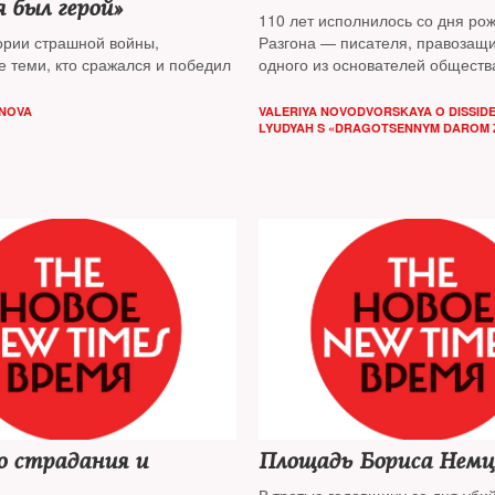
я был герой»
110 лет исполнилось со дня ро
ории страшной войны,
Разгона — писателя, правозащи
е теми, кто сражался и победил
одного из основателей обществ
«Мемориал»
NOVA
VALERIYA NOVODVORSKAYA O DISSID
LYUDYAH S «DRAGOTSENNYM DAROM 
о страдания и
Площадь Бориса Немц