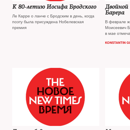
К 80-летию Иосифа Бродского
Двойной
Барера
Ле Карре о ланче с Бродским в день, когда
поэту была присуждена Нобелевская
В феврале ж
премия
Моисеевич Б
в мае отмеча
как он распи
KONSTANTIN GL
фронтовика 
корреспонд
о его удивит