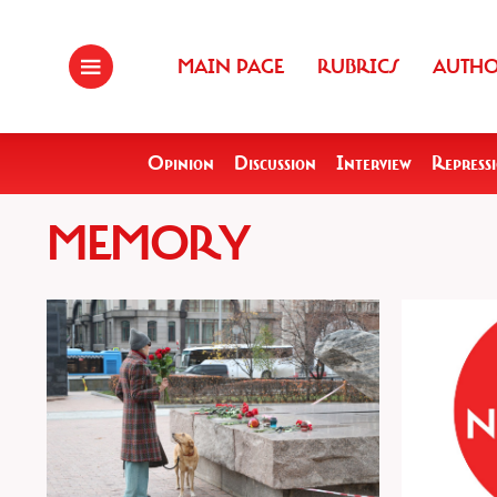
MAIN PAGE
RUBRICS
AUTH
Opinion
Discussion
Interview
Repress
MEMORY