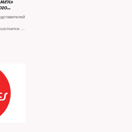
имен»
ого
едставителей
состоится 29
е — у