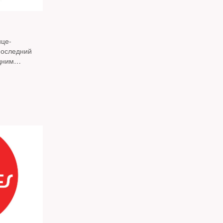
ице-
последний
дним
уже однажды