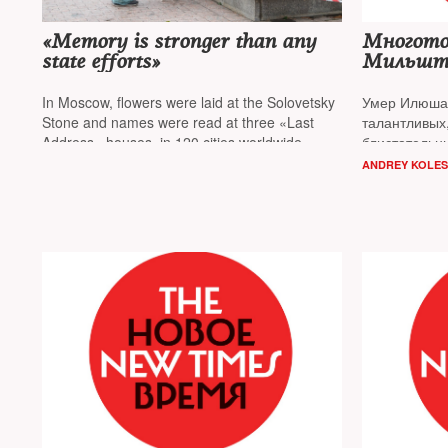
«Memory is stronger than any
Многото
state efforts»
Мильшт
In Moscow, flowers were laid at the Solovetsky
Умер Илюша 
Stone and names were read at three «Last
талантливых,
Address» houses, in 120 cities worldwide,
блистательн
names of the repressed were restored
поколения
ANDREY KOLES