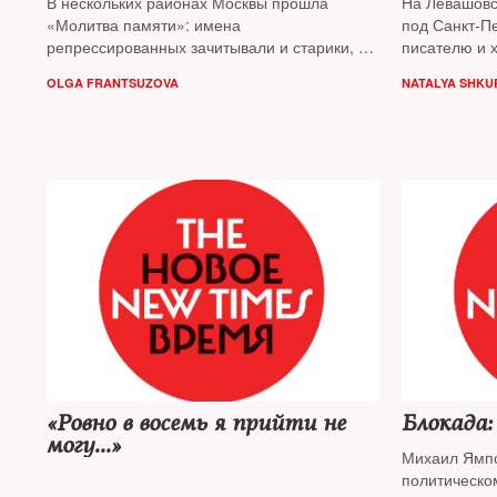
В нескольких районах Москвы прошла
На Левашов
«Молитва памяти»: имена
под Санкт-П
репрессированных зачитывали и старики, и
писателю и 
школьники
OLGA FRANTSUZOVA
NATALYA SHKU
«Ровно в восемь я прийти не
Блокада:
могу...»
Михаил Ямпол
политическо