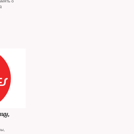
амять о
й
тцу,
ны,