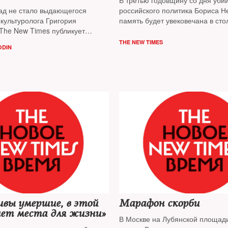
В третью годовщину со дня уби
зад не стало выдающегося
российского политика Бориса Н
культуролога Григория
память будет увековечана в ст
The New Times публикует
столице России ответили пред
таты из его книг и выступлений
назвать переулок у посольства
THE NEW TIMES
ODIN
"Североамериканский тупик"
вы умершие, в этой
Марафон скорби
нет места для жизни»
В Москве на Лубянской площад