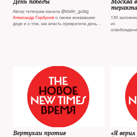
День победы
Москва 
теракта
Автор телеграм-канала @stalin_gulag
Александр Горбунов
о своем воевавшем
130 заложни
деде и о том, как власть превратила день
их
скорби в день прикола
освобождени
Вертухаи против
«Я верил