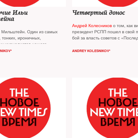
чие Ильи
Четвертый донос
ейна
Андрей Колесников
о том, как в
Мильштейн. Один из самых
президент РСПП пошел в свой 
 тонких, ироничных,
бой за власть советов с «После
ых журналистов нашего
адресом» и написал донос на 
репрессированных
NIKOV*
ANDREY KOLESNIKOV*