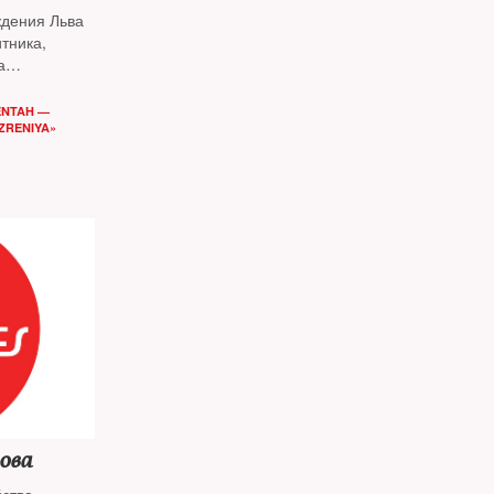
ждения Льва
тника,
а
ENTAH —
ZRENIYA»
ова