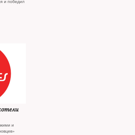
ся и победил
хотели
зкими и
ровцев»