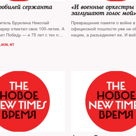
 юбилей сержанта
«И военные оркестры
заглушают голос мой»
итель Бруклина Николай
Превращение памяти о войне в
арер отметил свое 100-летие. А
официозной пошлости уже не о
ет Победу — и 75 лет с тех пор,
нацию, а разъединяет ее. И войн
сался на Рейхстаге. В семье
Победа, оказывается разной — у
IKIN, NT
посчастливилось побывать
констатирует публицист
Андрей
енту
NT
, узнавшему подробности
ельной жизни