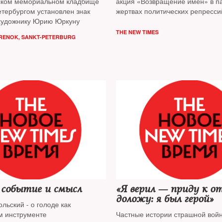
ском мемориальном кладбище
акция «Возвращение имен» в п
етербургом установлен знак
жертвах политических репресси
художнику Юрию Юркуну
THE NEW TIMES
RENOK, SANKT-PETERBURG
 событие и смысл
«Я верил — приду к о
доложу: я был герой»
ьский - о голоде как
м инструменте
Частные истории страшной вой