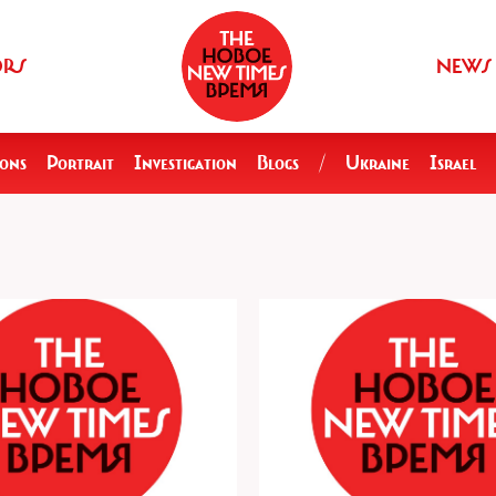
ORS
NEWS
ions
Portrait
Investigation
Blogs
/
Ukraine
Israel