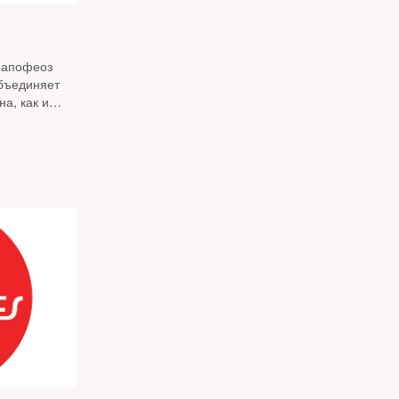
 апофеоз
бъединяет
а, как и
 нас и у них,
 Колесников