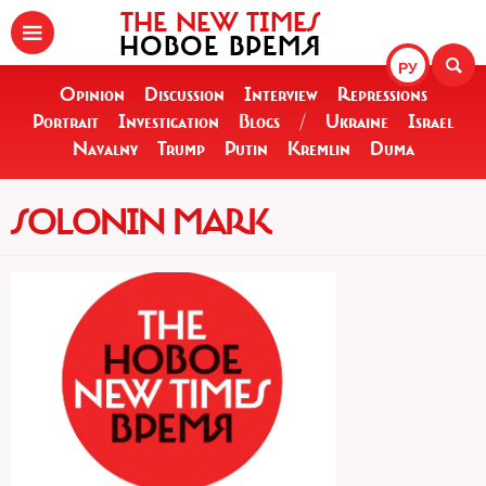
THE NEW TIMES
НОВОЕ ВРЕМЯ
РУ
Opinion
Discussion
Interview
Repressions
Portrait
Investigation
Blogs
/
Ukraine
Israel
Navalny
Trump
Putin
Kremlin
Duma
SOLONIN MARK