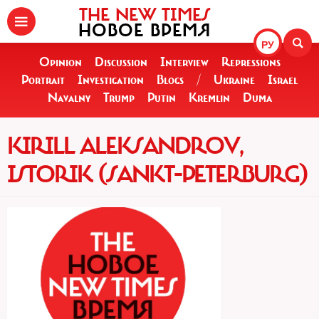
THE NEW TIMES
НОВОЕ ВРЕМЯ
РУ
Opinion
Discussion
Interview
Repressions
Portrait
Investigation
Blogs
/
Ukraine
Israel
Navalny
Trump
Putin
Kremlin
Duma
KIRILL ALEKSANDROV,
ISTORIK (SANKT-PETERBURG)