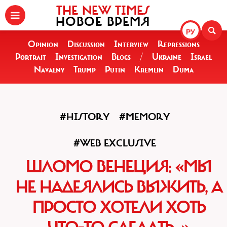
THE NEW TIMES
НОВОЕ ВРЕМЯ
РУ
Opinion
Discussion
Interview
Repressions
Portrait
Investigation
Blogs
/
Ukraine
Israel
Navalny
Trump
Putin
Kremlin
Duma
#HISTORY
#MEMORY
#WEB EXCLUSIVE
ШЛОМО ВЕНЕЦИЯ: «МЫ
НЕ НАДЕЯЛИСЬ ВЫЖИТЬ, А
ПРОСТО ХОТЕЛИ ХОТЬ