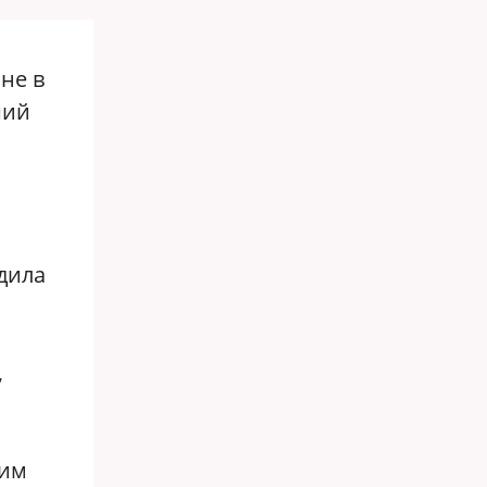
не в
ший
едила
,
ким