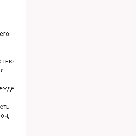
его
остью
 с
режде
деть
 он,