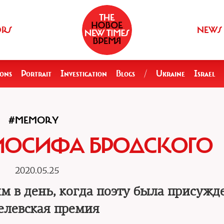
ORS
NEWS
ions
Portrait
Investigation
Blogs
/
Ukraine
Israel
#MEMORY
 ИОСИФА БРОДСКОГО
2020.05.25
им в день, когда поэту была присужд
елевская премия