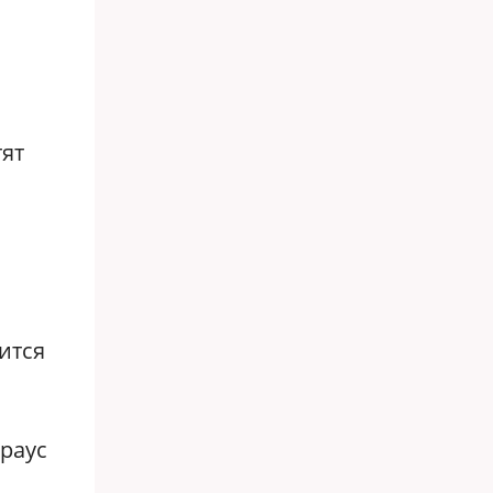
тят
ится
траус