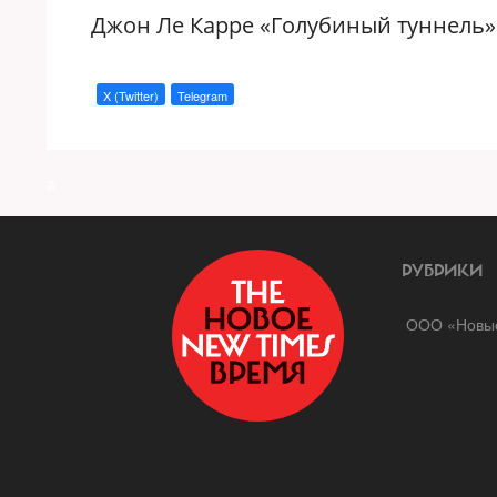
Джон Ле Карре «Голубиный туннель» (с.
X (Twitter)
Telegram
a
РУБРИКИ
ООО «Новые