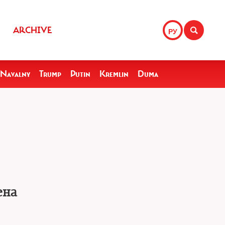
ARCHIVE
РУ
Navalny
Trump
Putin
Kremlin
Duma
ена