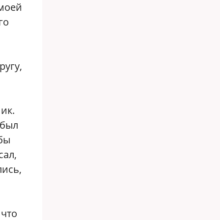
 моей
го
ругу,
ик.
 был
бы
сал,
лись,
 что