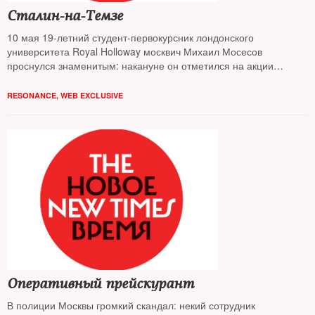
Сталин-на-Темзе
10 мая 19-летний студент-первокурсник лондонского
университета Royal Holloway москвич Михаил Мосесов
проснулся знаменитым: накануне он отметился на акции
«Бессмертный полк», пройдя по центру Лондона с портретом
«вождя народов». Фото мгновенно разошлось по социальным
RESONANCE
,
WEB EXCLUSIVE
сетям и онлайн-ресурсам, наутро студенту уже позвонили с Би-
би-си… Как соединились воедино жизнь и учеба на Западе,
модный приталенный пиджак и Сталин —
The New Times узнaвал у первоисточника
Оперативный прейскурант
В полиции Москвы громкий скандал: некий сотрудник