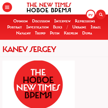
THE NEW TIMES
НОВОЕ ВРЕМЯ
РУ
Opinion
Discussion
Interview
Repressions
Portrait
Investigation
Blogs
/
Ukraine
Israel
Navalny
Trump
Putin
Kremlin
Duma
KANEV SERGEY