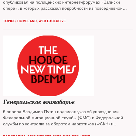
опубликовал на полицейских интернет-форумах «Записки
опера», в которых рассказал подробности из повседневной
службы своего отдела. Например, как проводятся аукционы по
продаже преступлений соседним подразделениям, какие
TOPICS
,
HOMELAND
,
WEB EXCLUSIVE
суммы полицейским приходится платить следователям,
прокурорам и экспертам
Генеральское многоборье
5 апреля Владимир Путин подписал указ об упразднении
Федеральной миграционной службы (ФМС) и Федеральной
службы по контролю за оборотом наркотиков (ФСКН) и
передаче их функций МВД. Руководители обеих структур —
Константин Ромодановский и Виктор Иванов остались не у дел.