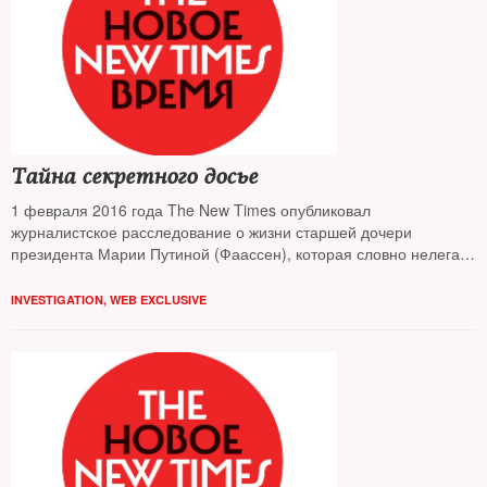
Тайна секретного досье
1 февраля 2016 года The New Times опубликовал
журналистское расследование о жизни старшей дочери
президента Марии Путиной (Фаассен), которая словно нелегал-
разведчик долгие годы жила в России под разными фамилиями
и по документам прикрытия. Между тем поводом для этого
INVESTIGATION
,
WEB EXCLUSIVE
материала стала другая, вполне детективная история: в
распоряжении автора оказалось секретное досье на сестер
Путиных, которое собирала некая таинственная структура