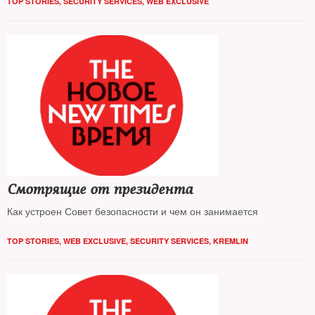
TOP STORIES
,
SECURITY SERVICES
,
WEB EXCLUSIVE
Причины решения, ставшего неожиданным даже для
руководства самих ведомств, — выяснял The New Times
Смотрящие от президента
Как устроен Совет безопасности и чем он занимается
TOP STORIES
,
WEB EXCLUSIVE
,
SECURITY SERVICES
,
KREMLIN