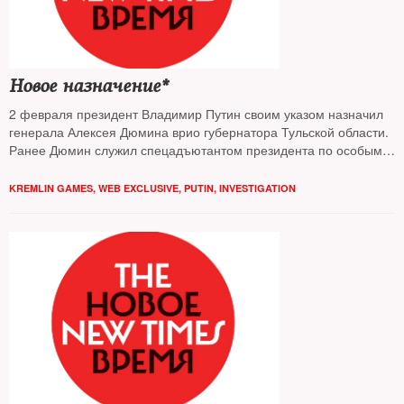
Новое назначение*
2 февраля президент Владимир Путин своим указом назначил
генерала Алексея Дюмина врио губернатора Тульской области.
Ранее Дюмин служил спецадъютантом президента по особым
поручениям в Службе безопасности президента ФСО (СБП
ФСО), потом командовал суперсекретными Силами
KREMLIN GAMES
,
WEB EXCLUSIVE
,
PUTIN
,
INVESTIGATION
специальных операций в Минобороны. The New Times изучил
биографию Дюмина
и выяснил любопытные подробности