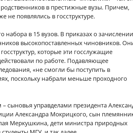
 родственников в престижные вузы. Причем,
же не появлялись в госструктуре.
 набора в 15 вузов. В приказах о зачислени
нников высокопоставленных чиновников. Он
 госструктур, которые эти госслужащие
действовали по работе. Подавляющее
едования, «не смогли бы поступить в
ях, поскольку набрали меньше проходного
м – сыновья управделами президента Алексан
тиции Александра Мокрицкого, сын племянни
лая Меркушкина, дети министра природных
студенты МГУ, и так далее.