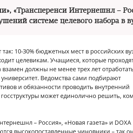
ии», «Трансперенси Интернешнл – Ро
ушений системе целевого набора в в
 так: 10-30% бюджетных мест в российских ву
тходит целевикам. Учащиеся, которые проходя
а взамен должны не менее трех лет отработат
в университет. Ведомства сами подбирают
ативов и обязанности проводить внутренний
ь госструктуры может единолично решить, ко
нтернешнл – Россия», «Новая газета» и DOXA
ются высокопоставленные чиновники – так о