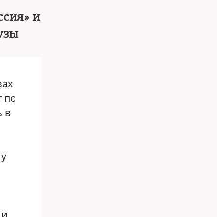
ссия» и
узы
зах
т по
ь в
му
ни