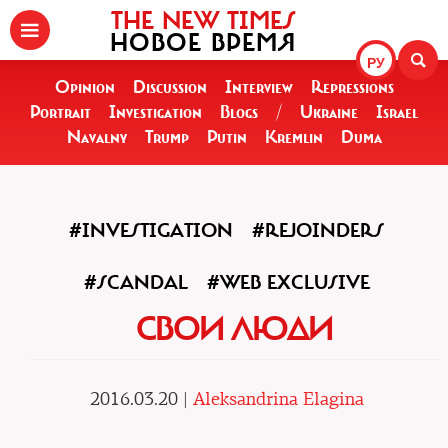
THE NEW TIMES
НОВОЕ ВРЕМЯ
РУ
Opinion
Discussion
Interview
Repressions
Portrait
Investigation
Blogs
/
Ukraine
Israel
Navalny
Trump
Putin
Kremlin
Duma
#INVESTIGATION
#REJOINDERS
#SCANDAL
#WEB EXCLUSIVE
СВОИ ЛЮДИ
2016.03.20 |
Aleksandrina Elagina