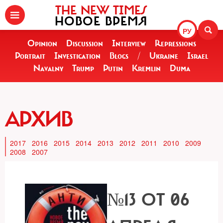
THE NEW TIMES
НОВОЕ ВРЕМЯ
РУ
Opinion
Discussion
Interview
Repressions
Portrait
Investigation
Blogs
/
Ukraine
Israel
Navalny
Trump
Putin
Kremlin
Duma
АРХИВ
2017
2016
2015
2014
2013
2012
2011
2010
2009
2008
2007
№13 ОТ 06