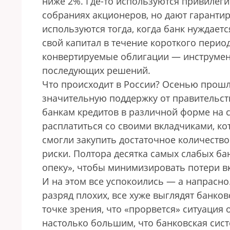
ниже 2%. Где-то используются привилеги
собраниях акционеров, но дают гаранти
используются тогда, когда банк нуждает
свой капитал в течение короткого перио
конвертируемые облигации — инструмен
последующих решений.
Что происходит в России? Осенью прош­л
значительную поддержку от правительст
банкам кредитов в различной форме на с
расплатиться со своими вкладчиками, ко
смогли закупить достаточное количеств
риски. Полтора десятка самых слабых бан
опеку», чтобы минимизировать потери в
И на этом все успокоились — а напрасно
разряд плохих, все хуже выглядят банко
точке зрения, что «прорвется» ситуация 
настолько большим, что банковская сист