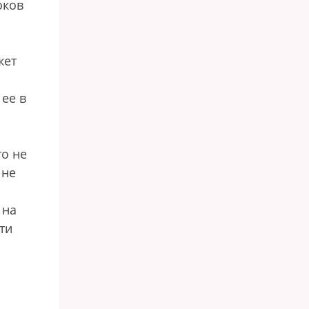
оков
жет
 ее в
то не
 не
 на
ти