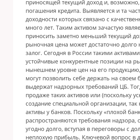
приносящей текущий доход и, возможно
погашения кредита. Выявляется и та час
доходности которых связано с качестве
много лет. Таким активом зачастую явля
приносить заметно меньший текущий дох
рыночная цена может достаточно долго н
залог. Cегодня в России такими активам
устойчивые конкурентные позиции на ры
нынешнем уровне цен на его продукцию, 
могут позволить себе держать на своем 
выдержат надзорных требований ЦБ. Тог
продаже таких активов или (поскольку у
создание специальной организации, так 
активы у банков. Поскольку «плохой бан
распространяются требования надзора, 
угодно долго, вступая в переговоры с д
неплохую прибыль. Ключевой вопрос в д