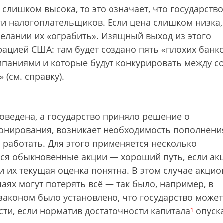
слишком высока, то это означает, что государство
и налогоплательщиков. Если цена слишком низка,
желании их «ограбить». Изящный выход из этого
ацией США: там будет создано пять «плохих банко
мпаниями и которые будут конкурировать между с
 (см. справку).
роведена, а государство приняло решение о
онирования, возникает необходимость пополнени
 работать. Для этого применяется несколько
ться обыкновенные акции — хороший путь, если ак
 их текущая оценка понятна. В этом случае акци
аях могут потерять всё — так было, например, в
 законом было установлено, что государство может
ти, если норматив достаточности капитала
¹
опуск