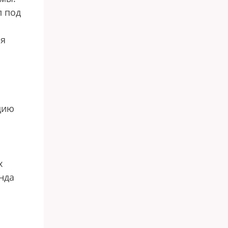
л под
ля
цию
х
нда