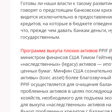
Готовы ли наши власти к такому развитию
говорят о предстоящем банковском криз
видится исключительно в предоставлени
кредитов, на которые в бюджете отведено
что, прежде чем давать банкам деньги, н
государственным.
Программа выкупа плохих активов
PPIF (
министром финансов США Тимом Гейтнер
«наследственных» (legacy) активов — ип
ценных бумаг. Минфин США сознательно
активы» (toxic asset) более благозвучный
PPIF осуществляется для очищения балан
проблемных активов в целях последующ
хозяйств, необходимого для подъема эк
для выкупа «наследственных» активов на 
Выкуп проблемных кредитов с балансов