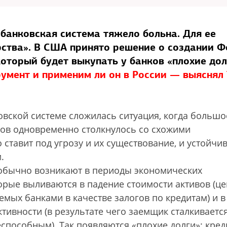
банковская система тяжело больна. Для ее
рства». В США принято решение о создании 
который будет выкупать у банков «плохие дол
умент и применим ли он в России — выяснял
вской системе сложилась ситуация, когда большо
ков одновременно столкнулось со схожими
 ставит под угрозу и их существование, и устойчи
.
 обычно возникают в периоды экономических
орые выливаются в падение стоимости активов (ц
мых банками в качестве залогов по кредитам) и в
ивности (в результате чего заемщик сталкивается
способным). Так появляются «плохие долги»: кред