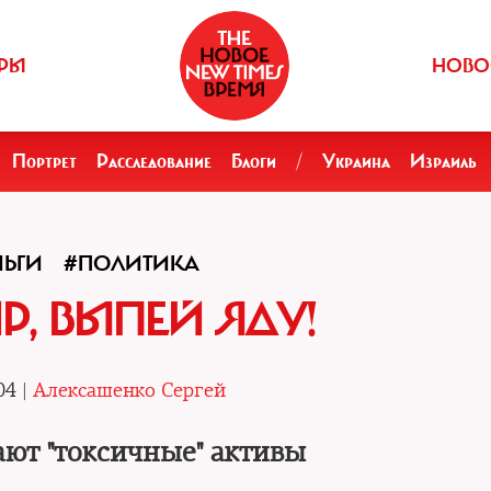
РЫ
НОВО
Портрет
Расследование
Блоги
/
Украина
Израиль
НЬГИ
#ПОЛИТИКА
Р, ВЫПЕЙ ЯДУ!
04 |
Алексашенко Сергей
ают "токсичные" активы