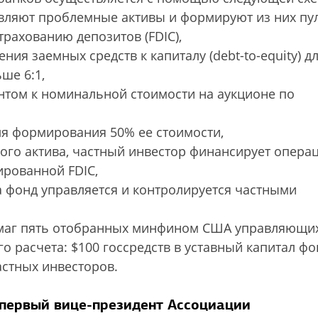
авляют проб­лемные активы и формируют из них пу
рахованию депозитов (FDIC),
ния заемных средств к капиталу (debt-to-equity) д
ше 6:1,
онтом к номинальной стоимости на аукционе по
для формирования 50% ее стоимости,
хого актива, частный инвестор финансирует опера
тированной FDIC,
а фонд управляется и контролируется частными
маг пять отоб­ранных минфином США управляющи
о расчета: $100 госсредств в уставный капитал фо
стных инвес­торов.
 первый вице-президент Ассоциации