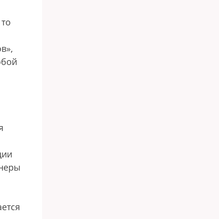
 то
в»,
обой
я
ции
онеры
ается