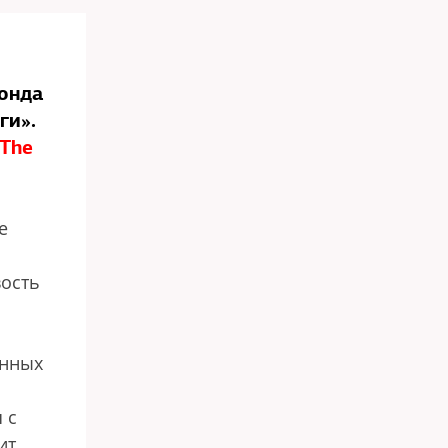
Фонда
ги».
 The
е
вость
енных
 с
ит,