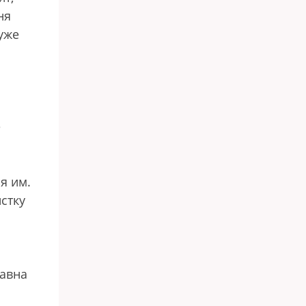
ня
уже
е
я им.
стку
равна