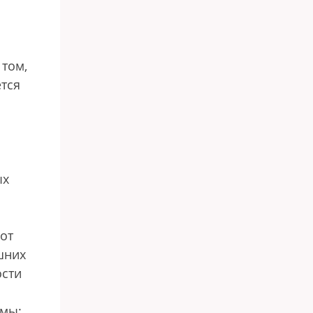
 том,
ется
ых
от
шних
ости
емы: