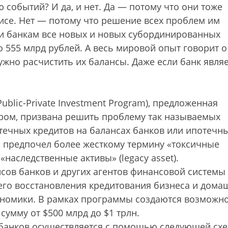
 событий? И да, и нет. Да — потому что они тоже
исе. Нет — потому что решение всех проблем им
и банкам все новых и новых субординированных
 555 млрд рублей. А весь мировой опыт говорит о
ужно расчистить их балансы. Даже если банк явля
Public-Private Investment Program), предложенная
ом, призвана решить проблему так называемых
отечных кредитов на балансах банков или ипотечн
 предпочел более жесткому термину «токсичные
 «наследственные активы» (legacy asset).
сов банков и других агентов финансовой системы 
его восстановления кредитования бизнеса и дома
ономики. В рамках программы создаются возможн
сумму от $500 млрд до $1 трлн.
 банков осуществляется с помощью следующей сх