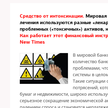
Средство от интоксикации.
Мировая 
лечения используются разные «лека
проблемных («токсичных») активов, 
Как работает этот финансовый инстр
New Times
В мировой банко
количество бан
проблемами, что
системы в целом
Такие ситуации
потрясений, кот
бумаг и недвижимости, широко используе
серьезное сокращение экономической акт
падением спроса и становится неплатеже