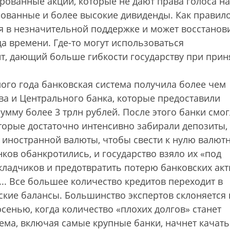
рованные акции, которые не дают права голоса на
рованные и более высокие дивиденды. Как правило
ся в незначительной поддержке и может восстанов
да времени. Где-то могут использоваться
т, дающий больше гибкости государству при прин
ого года банковская система получила более чем
ва и Центрального банка, которые предоставили
умму более 3 трлн рублей. После этого банки смо
торые достаточно интенсивно забирали депозиты,
о иностранной валюты, чтобы свести к нулю валют
ков обанкротились, и государство взяло их «под
кладчиков и предотвратить потерю банковских акт
... Все большее количество кредитов переходит в
вские балансы. Большинство экспертов склоняется 
осенью, когда количество «плохих долгов» станет
ема, включая самые крупные банки, начнет качать