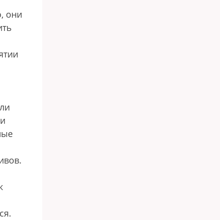
, они
ить
ятии
гли
 и
ные
ивов.
к
ся.