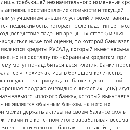
, лишь требующей незначительного изменения ср
ть активов, восстановление стоимости и текущей
нным улучшением внешних условий и может занять
ется недвижимость, которая после падения цен мо
од (вследствие падения арендных ставок) и чья
аходиться ниже той оценки, по которой банк взял
и являются кредиты РУСАЛу, который имеет весьма
нке, но на расплату по набранным кредитам, при
ему могут понадобиться десятилетия. Банки прос
балансе «плохие» активы в большом количестве —
да государства принуждают банки к ускоренной
скоренная продажа очевидно снижает их цену) идут
называемого «плохого банка», который выкупает э
к» не является обычным банком, на него не
он может держать активы на своем балансе сколь
олжниками и в конечном итоге зарабатывая весьма
еятельности «плохого банка» — по какой цене