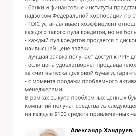
- банки и финансовые инс­титуты предст
надзором Федеральной корпорации по ст
- FDIC устанавливает коэффициент отноше
каждого такого пула кредитов, но не боль
- каждый пул кредитов продается с диск
наивысшей цене заявки,
- лучшая заявка получает доступ к PPIF 
- если цена удовлетворяет продавца пло
за счет выпус­ка долговой бумаги, гаран
- с момента продажи проблемного актив
менеджерами.
В рамках выкупа проблемных ценных бу
компаний получат средства из следующег
на каждые $100 средств привлеченных ча
Александр Хандруев,