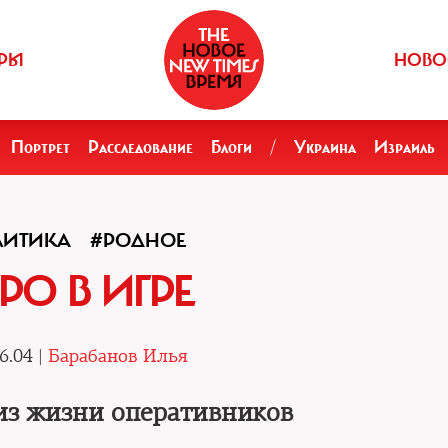
РЫ
НОВО
Портрет
Расследование
Блоги
/
Украина
Израиль
ЛИТИКА
#РОДНОЕ
РО В ИГРЕ
6.04 |
Барабанов Илья
из жизни оперативников