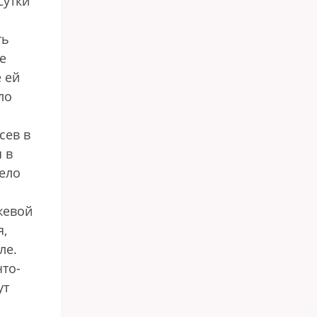
Сутки
ть
е
 ей
ло
сев в
 в
дело
жевой
я,
ле.
то-
ут