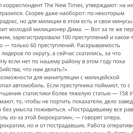
 корреспондент The New Times, утверждают: на их
тразился. Скорее даже наоборот: по некоторым
радокс, но для милиции в этом есть и свои минусы
рит молодой милиционер Дима. — Вот за те же пе
им, зарегистрировали 100 преступлений и какое-
го — только 60 преступлений. Раскрываемость
лидеров по округу, а сейчас скатились, за что
Ну если нет по нашему району в этом году пока
бийства, что нам делать?»
 возможности для манипуляции с милицейской
опал автомобиль. Если преступника поймают, то с
учшения статистики более тяжелую статью — 158 
мают, то, чтобы не портить показатели, дело завед
но без умысла поживиться. «Пострадавшему все рав
боль из-за этой бюрократии», — говорят опера.
юрократии, но и от пострадавших. Работа оператив