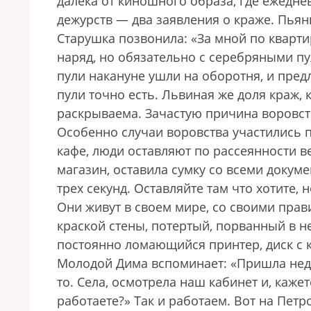
далека от киношного образа, где ежедне
дежурств — два заявления о краже. Пьяны
Старушка позвонила: «За мной по кварти
наряд, но обязательно с серебряными пу
пули накануне ушли на оборотня, и предл
пули точно есть. Львиная же доля краж, 
раскрываема. Зачастую причина во­­ровс­т
Особенно случаи воровства участились п
кафе, люди оставляют по рассеянности ве
магазин, оставила сумку со всеми докум
трех секунд. Оставляйте там что хотите,
Они живут в своем мире, со своими пр
краской стены, потертый, порванный в не
постоянно ломающийся принтер, диск с 
Молодой Дима вспоминает: «Пришла неда
то. Села, осмотрела наш кабинет и, кажетс
работаете?» Так и работаем. Вот на Пет­