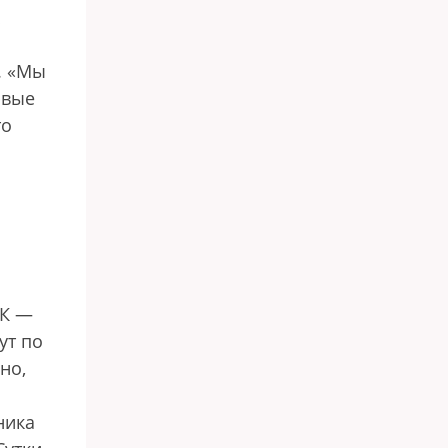
. «Мы
рвые
то
УК —
ут по
но,
ника