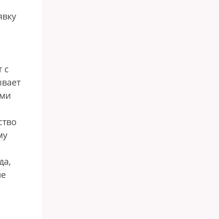
явку
 с
ывает
еми
ство
му
да,
ие