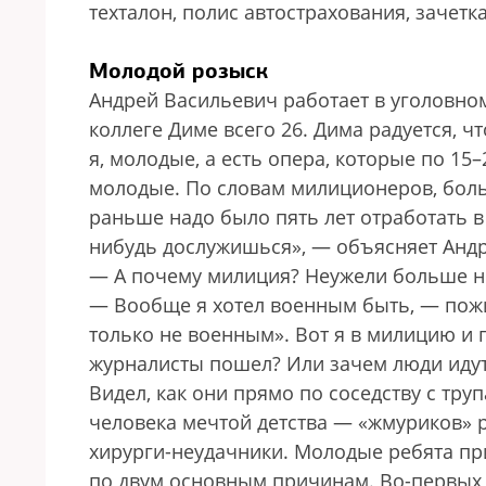
техталон, полис автострахования, зачетка
Молодой розыск
Андрей Васильевич работает в уголовном 
коллеге Диме всего 26. Дима радуется, чт
я, молодые, а есть опера, которые по 15–
молодые. По словам милиционеров, больш
раньше надо было пять лет отработать в р
нибудь дослужишься», — объясняет Анд
— А почему милиция? Неужели больше ни
— Вообще я хотел военным быть, — пожи
только не военным». Вот я в милицию и 
журналисты пошел? Или зачем люди идут
Видел, как они прямо по соседству с тр
человека мечтой детства — «жмуриков» р
хирурги-неудачники. Молодые ребята пр
по двум основным причинам. Во-первых, 