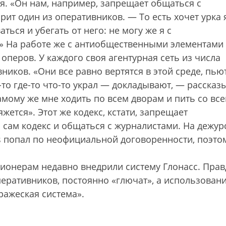
я. «Он нам, например, запрещает общаться с
т один из оперативников. — То есть хочет урка 
ться и убегать от него: не могу же я с
» На работе же с антиобщественными элементами
оперов. У каждого своя агентурная сеть из числа
иков. «Они все равно вертятся в этой среде, пьют
-то где-то что-то украл — докладывают, — рассказ
амому же мне ходить по всем дворам и пить со вс
яжется». Этот же кодекс, кстати, запрещает
сам кодекс и общаться с журналистами. На дежур
s попал по неофициальной договоренности, поэто
онерам недавно внедрили систему Глонасс. Прав
еративников, постоянно «глючат», а использован
ражеская система».