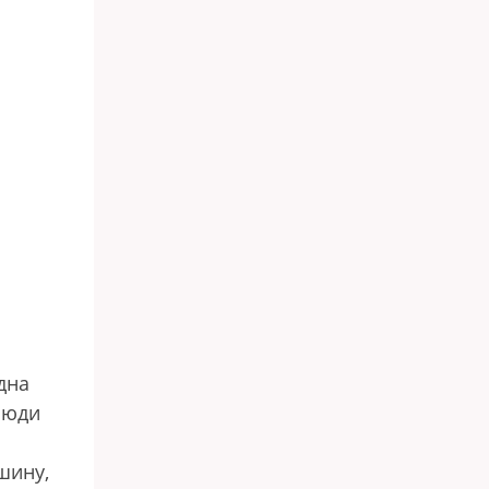
дна
 люди
шину,