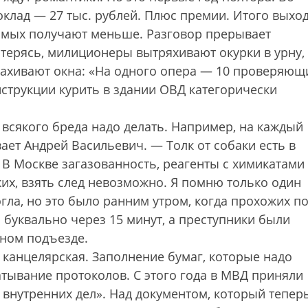
 оклад — 27 тыс. рублей. Плюс премии. Итого выхо
комых получают меньше. Разговор прерывает
терясь, милиционеры вытряхивают окурки в урну,
пахивают окна: «На одного опера — 10 проверяющ
нструкции курить в здании ОВД категорически
сякого бреда надо делать. Например, на каждый
ает Андрей Васильевич. — Толк от собаки есть в
? В Москве загазованность, реагенты с химикатами
х, взять след невозможно. Я помню только один
огла, но это было ранним утром, когда прохожих п
 буквально через 15 минут, а преступники были
нном подъезде.
канцелярская. Заполнение бумаг, которые надо
тывание протоколов. С этого года в МВД приняли
 внутренних дел». Над документом, который тепер