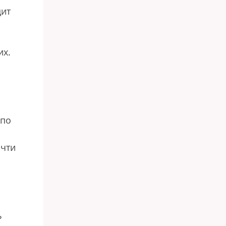
дит
их.
 по
очти
ь