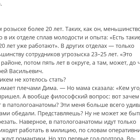
.
розыске более 20 лет. Таких, как он, меньшинство
о в их отделе сплав молодости и опыта: «Есть такие
20 лет уже работают». В других отделах — только
инству сотрудников угрозыска 23–25 лет. «Это
айоне, потом пять лет в округе, а там, может, до 
рей Васильевич.
кем не хотелось стать?
мает плечами Дима. — Но мама сказала: «Кем уго
пришел. А вообще философский вопрос: вот зачем
 в патологоанатомы? Эти меня больше всего удив
упами обедали. Представляешь? Ну не может же быт
езать. Наверное, в патологоанатомы идут только
иходят работать в милицию, по словам оперативни
ждут романтики. Но это первые год-полтора. Во-