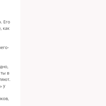
. Его
, как
чего-
дно,
 ты в
ляют.
ь у
ков,