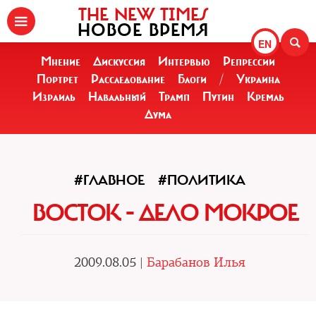
THE NEW TIMES
НОВОЕ ВРЕМЯ
EN
Мнение
Дискуссия
Интервью
Репрессии
Портрет
Расследование
Блоги
/
Украина
Израиль
Навальный
Трамп
Путин
Кремль
Дума
#ГЛАВНОЕ
#ПОЛИТИКА
ВОСТОК - ДЕЛО МОКРОЕ
2009.08.05 |
Барабанов Илья