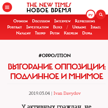
THE NEW TIMES
НОВОЕ ВРЕМЯ
РУ
Opinion
Discussion
Interview
Repressions
Portrait
Investigation
Blogs
/
Ukraine
Israel
Navalny
Trump
Putin
Kremlin
Duma
#OPPOSITION
ВЫГОРАНИЕ ОППОЗИЦИИ:
ПОДЛИННОЕ И МНИМОЕ
2019.03.04 |
Ivan Davydov
У активных граждан, не