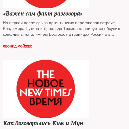
«Важен сам факт разговора»
На первой после срыва аргентинских переговоров встрече
Владимира Путина и Дональда Трампа планируется обсудить
конфликты на Ближнем Востоке, на границах России и в
Латинской Америке. Эксперты-международники, опрошенные
NT
, уверены: это общение ради общения
ЛЕОНИД МОЙЖЕС
Как договорились Ким и Мун