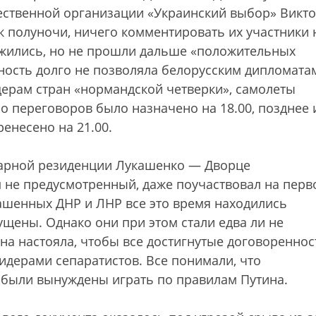
щественной организации «Украинский выбор» Викт
к полуночи, ничего комментировать их участники 
лжились, но не прошли дальше «положительных
ость долго не позволяла белорусским дипломата
дерам стран «нормандской четверки», самолеты
о переговоров было назначено на 18.00, позднее 
енесено на 21.00.
карной резиденции Лукашенко — Дворце
м не предусмотренный, даже поучаствовал на перв
ашенных ДНР и ЛНР все это время находились
ущены. Однако они при этом стали едва ли не
а настояла, чтобы все достигнутые договореннос
идерами сепаратистов. Все понимали, что
о были вынуждены играть по правилам Путина.