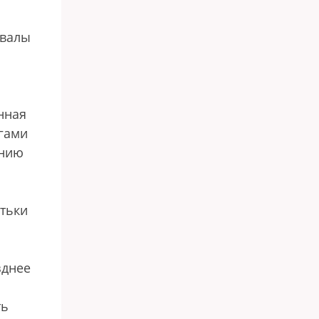
овалы
нная
агами
ению
атьки
зднее
ть