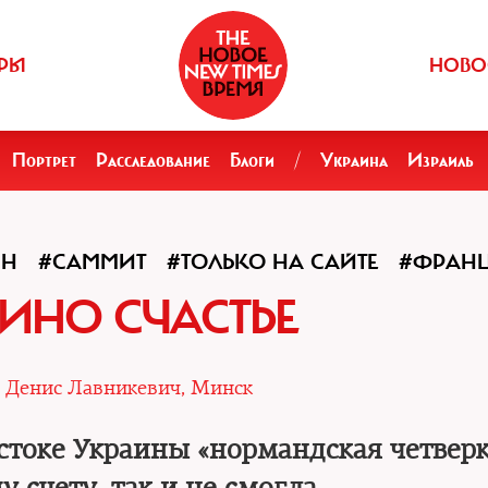
РЫ
НОВО
Портрет
Расследование
Блоги
/
Украина
Израиль
ИН
#САММИТ
#ТОЛЬКО НА САЙТЕ
#ФРАН
ИНО СЧАСТЬЕ
|
Денис Лавникевич, Минск
стоке Украины «нормандская четверк