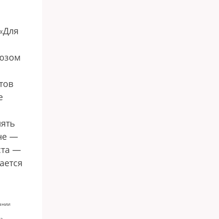
 «Для
оюзом
тов
е
иять
не —
ста —
ается
ании
да