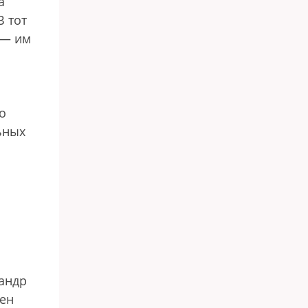
а
 тот
 — им
о
ьных
.
сандр
лен