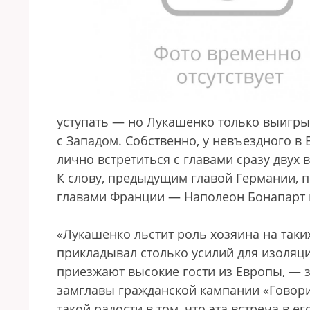
уступать — но Лукашенко только выигры
с Западом. Собственно, у невъездного 
лично встретиться с главами сразу двух 
К слову, предыдущим главой Германии, 
главами Франции — Наполеон Бонапарт 
«Лукашенко льстит роль хозяина на таки
прикладывал столько усилий для изоляции
приезжают высокие гости из Европы, — з
замглавы гражданской кампании «Говор
такой радости в том, что эта встреча в е