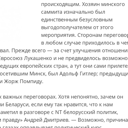
происходящим. Хозяин минского
саммита изначально был
единственным безусловным
выгодополучателем от этого
мероприятия. Сторонам перегово
в любом случае приходилось в че
вал. Прежде всего — за счет улучшения отношени
в Евросоюз Лукашенко и не предвиделось возможно
ведущих европейских стран, а тут они сами прилете
посетившим Минск, был Адольф Гитлер; предыдущ
и Жорж Помпиду.
х важных переговорах. Хотя непонятно, зачем он
 Беларуси, если ему так нравится, что к нам
аметил в разговоре с NT белорусский политик,
и правду» Андрей Дмитриев. — Возможно, причина
го глазах оправдывает политический курс,