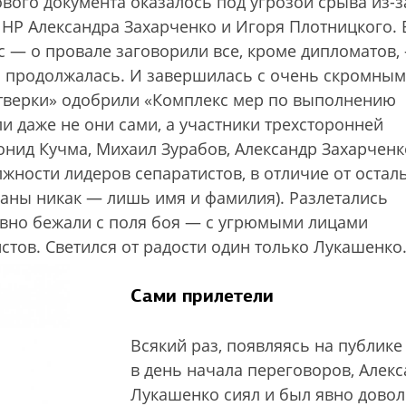
ового документа оказалось под угрозой срыва из-з
Р Александра Захарченко и Игоря Плотницкого. В
с — о провале заговорили все, кроме дипломатов,
ча продолжалась. И завершилась с очень скромным
тверки» одобрили «Комплекс мер по выполнению
 даже не они сами, а участники трехсторонней
онид Кучма, Михаил Зурабов, Александр Захарченк
жности лидеров сепаратистов, в отличие от остал
заны никак — лишь имя и фамилия). Разлетались
ловно бежали с поля боя — с угрюмыми лицами
тов. Светился от радости один только Лукашенко
Сами прилетели
Всякий раз, появляясь на публике
в день начала переговоров, Алек
Лукашенко сиял и был явно дово