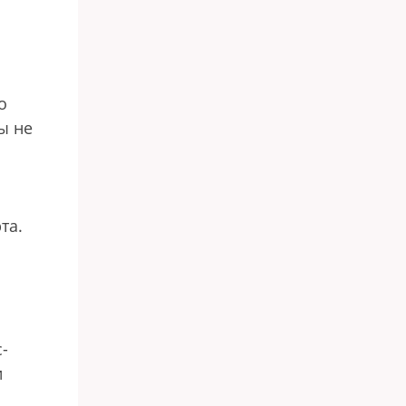
о
ы не
та.
-
и