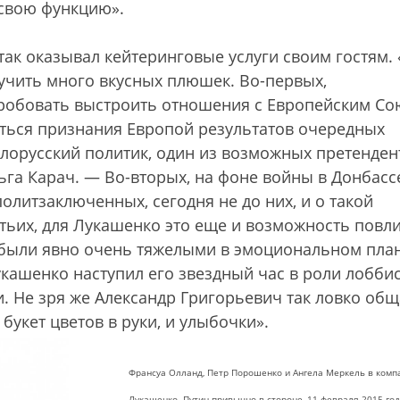
 свою функцию».
так оказывал кейтеринговые услуги своим гостям.
учить много вкусных плюшек. Во-первых,
пробовать выстроить отношения с Европейским С
иться признания Европой результатов очередных
елорусский политик, один из возможных претенден
ьга Карач. — Во-вторых, на фоне войны в Донбасс
олитзаключенных, сегодня не до них, и о такой
етьих, для Лукашенко это еще и возможность повл
ы были явно очень тяжелыми в эмоциональном пла
Лукашенко наступил его звездный час в роли лобби
. Не зря же Александр Григорьевич так ловко общ
 букет цветов в руки, и улыбочки».
Франсуа Олланд, Петр Порошенко и Ангела Меркель в комп
Лукашенко. Путин привычно в стороне, 11 февраля 2015 го