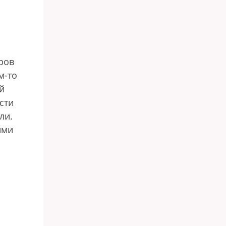
ров
м-то
й
сти
ли.
ими