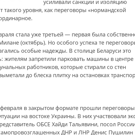
усиливали санкции и изоляцию
ит такого уровня, как переговоры «нормандской
аординарное.
враля стала уже третьей — первая была собственн
Милане (октябрь). Но особого успеха те переговор
агались особые надежды. В столице Беларуси это
ь: жителям запретили парковать машины в центре
унальных работников, которые стирали со стен
ыметали до блеска плитку на остановках транспор
 февраля в закрытом формате прошли переговоры
туации на востоке Украины. В них участвовали экс
редставитель ОБСЕ Хайди Тальявини, посол Росси
и самопровозглашенных ДНР и ЛНР Денис Пушилин