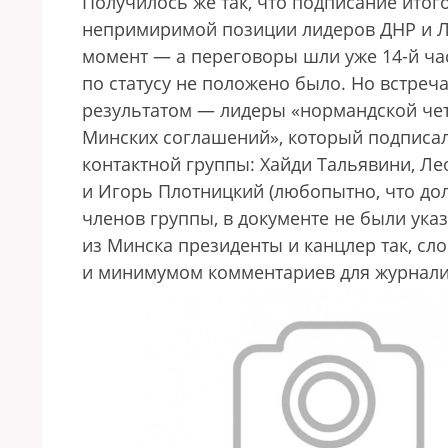
Получилось же так, что подписание итог
непримиримой позиции лидеров ДНР и ЛН
момент — а переговоры шли уже 14-й ча
по статусу не положено было. Но встре
результатом — лидеры «нормандской че
Минских соглашений», который подписали
контактной группы: Хайди Тальявини, Ле
и Игорь Плотницкий (любопытно, что дол
членов группы, в документе не были ука
из Минска президенты и канцлер так, с
и минимумом комментариев для журналис