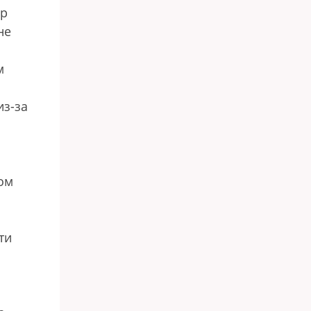
ор
не
м
из-за
ом
ти