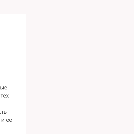
ные
тех
сть
 и ее