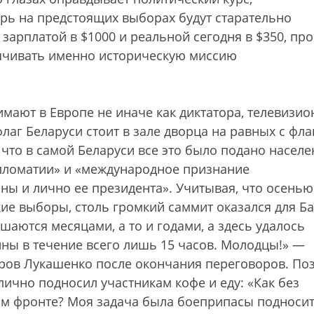
ерь на предстоящих выборах будут старательно
арплатой в $1000 и реальной сегодня в $350, пр
пячивать именно историческую миссию
мают в Европе не иначе как диктатора, телевизио
лаг Беларуси стоит в зале дворца на равных с фл
 что в самой Беларуси все это было подано насел
пломатии» и «международное признание
ны и лично ее президента». Учитывая, что осенью
ие выборы, столь громкий саммит оказался для Б
шаются месяцами, а то и годами, а здесь удалось
йны в течение всего лишь 15 часов. Молодцы!» —
ров Лукашенко после окончания переговоров. По
лично подносил участникам кофе и еду: «Как без
ом фронте? Моя задача была боеприпасы подноси