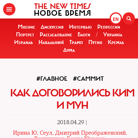
THE NEW TIMES
НОВОЕ ВРЕМЯ
EN
Мнение
Дискуссия
Интервью
Репрессии
Портрет
Расследование
Блоги
/
Украина
Израиль
Навальный
Трамп
Путин
Кремль
Дума
#ГЛАВНОЕ
#САММИТ
КАК ДОГОВОРИЛИСЬ КИМ
И МУН
2018.04.29 |
Ирина Ю, Сеул, Дмитрий Преображенский,