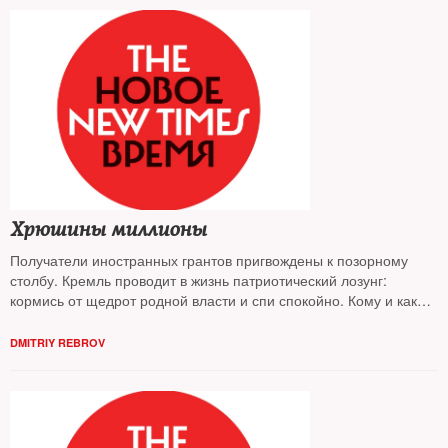
Хрюшины миллионы
Получатели иностранных грантов пригвождены к позорному
столбу. Кремль проводит в жизнь патриотический лозунг:
кормись от щедрот родной власти и спи спокойно. Кому и как
достаются в России подарки с президентского плеча — выяснял
The New Times
DMITRIY REBROV