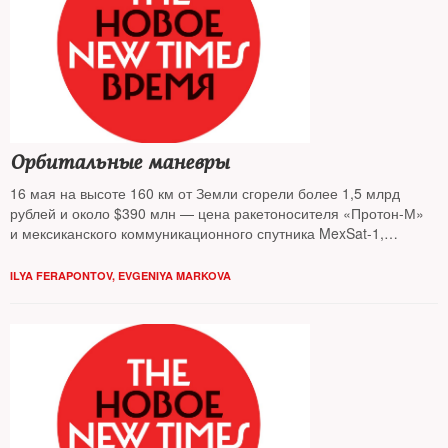
Орбитальные маневры
16 мая на высоте 160 км от Земли сгорели более 1,5 млрд
рублей и около $390 млн — цена ракетоносителя «Протон-М»
и мексиканского коммуникационного спутника MexSat-1,
неделей раньше 5 млрд рублей сгорели вместе с грузовым
кораблем «Прогресс М-27М» в плотных слоях атмосферы
ILYA FERAPONTOV
,
EVGENIYA MARKOVA
в небе над Тихим океаном. Что происходит — узнавал The New
Times