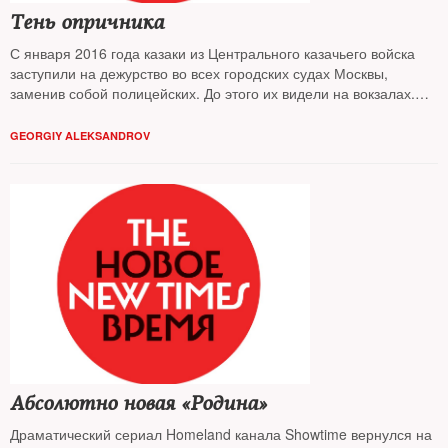
Тень опричника
С января 2016 года казаки из Центрального казачьего войска
заступили на дежурство во всех городских судах Москвы,
заменив собой полицейских. До этого их видели на вокзалах.
Стоит ли ждать, что лихие парни в кубанках с нагайками и
шашками возьмут под охрану банки, мосты и телеграфы, —
GEORGIY ALEKSANDROV
разбирался The New Times
Абсолютно новая «Родина»
Драматический сериал Homeland канала Showtime вернулся на