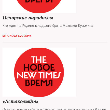
Печорские парадоксы
Кто ждет на Родине младшего брата Максима Кузьмина
MIRONOVA EVGENIYA
«Астаховгейт»
Cкандал вокруг гибели в Техасе трехлетнего малыша из России