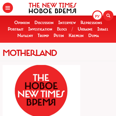
THE NEW TIMES
НОВОЕ ВРЕМЯ
РУ
Opinion
Discussion
Interview
Repressions
Portrait
Investigation
Blogs
/
Ukraine
Israel
Navalny
Trump
Putin
Kremlin
Duma
MOTHERLAND