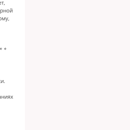
т,
ерной
рму,
*
*
и.
аниях