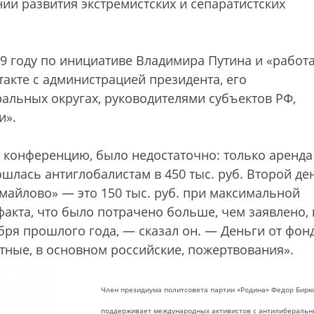
ии развития экстремистских и сепаратистских
9 году по инициативе Владимира Путина и «работ
такте с администрацией президента, его
льных округах, руководителями субъектов РФ,
и».
а конференцию, было недостаточно: только аренда
шлась антиглобалистам в 450 тыс. руб. Второй де
майлово» — это 150 тыс. руб. при максимальной
факта, что было потрачено больше, чем заявлено, 
абря прошлого года, — сказал он. — Деньги от фон
тные, в основном российские, пожертвования».
Член президиума политсовета партии «Родина» Федор Бир
поддерживает международных активистов с антилибераль