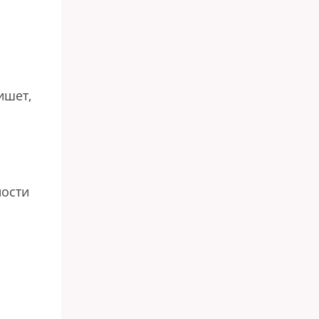
ишет,
ности