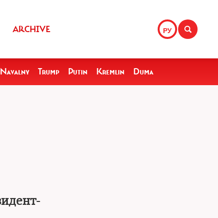
ARCHIVE
РУ
Navalny
Trump
Putin
Kremlin
Duma
зидент-