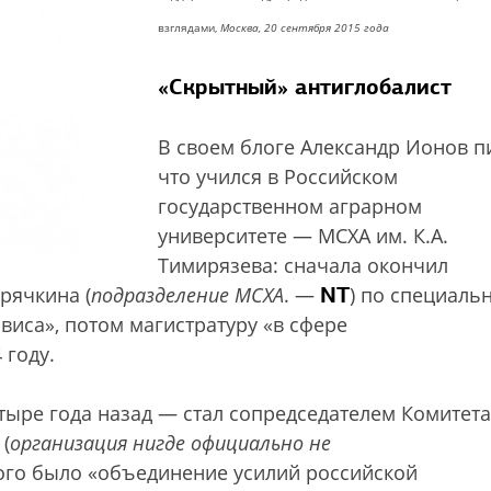
взглядами,
Москва, 20 сентября 2015 года
«Скрытный» антиглобалист
В своем блоге Александр Ионов п
что учился в Российском
государственном аграрном
университете — МСХА им. К.А.
Тимирязева: сначала окончил
NT
рячкина (
подразделение МСХА
. —
) по специаль
виса», потом магистратуру «в сфере
 году.
ыре года назад — стал сопредседателем Комитета
(
организация нигде официально не
рого было «объединение усилий российской