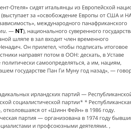
дент-Отеля» сидят итальянцы из Европейской наци
(выступает за «освобождение Европы от США и НА
езависимость», международного панафриканского
NT
или
. —
), национального суверенного государств
аной шляпе в зал входит член временного
Ненадич. Он прилетел, чтобы подписать итоговое
тники направят потом в ООН: дескать, в Уставе
 политически самоопределяться, а им, нациям,
шем государстве Пан Ги Муну год назад», — гово
 радикальных ирландских партий — Республиканско
ской социалистической партии
*
*
Республиканска
отколовшаяся от «Шинн Фейн» в 1986 году.
ческая партия — организована в 1974 году бывш
оциалистами и профсоюзными деятелями.
,