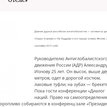
Отеле»
Давние друзья российских антиглобалистов — активисты д
«Ухуру» (
справа
) и «За Каддафи и его народ» (
слева
),
Москва, 
сентября 2015 года
Руководителю Антиглобалистског
движения России (АДР) Александр
Ионову 25 лет. Он высок, выше дв
метров, одет в дорогой костюм,
лаковые туфли, на зубах — брекет
Пока гости конференции «Диалог
наций. Право на самоопределени
оропливо собираются в конференц-зале «Президе