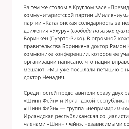
За тем же столом в Круглом зале «Прези
коммунитаристской партии «Миллениум» 
партии «Каталонская солидарность за н
движения «Ухуру» (
свобода на языке суах
Боринкен (Пуэрто-Рико). В огромной кож
правительства Боринкена доктор Рамон 
коммюнике конференции, которое ее учас
организации написано, что нации вправе
мешают. «Мы уже посылали петицию о на
доктор Ненадич.
Среди гостей представители сразу двух
«Шинн Фейн» и Ирландской республикан
«Шинн Фейн» — группа «непримиримых», 
Ирландская республиканская социалисти
членами «Шинн Фейн», независимыми с