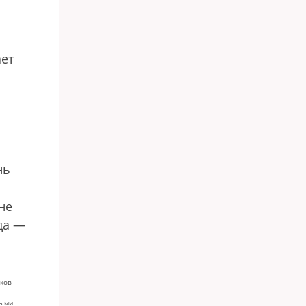
ает
нь
не
да —
юков
ными