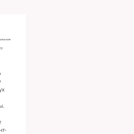
вижения
20
о
у
ух
ы.
е
нт-