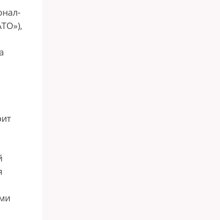
онал-
ТО»),
а
рит
й
я
ими