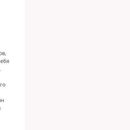
ов,
себя
.
го
лн
й