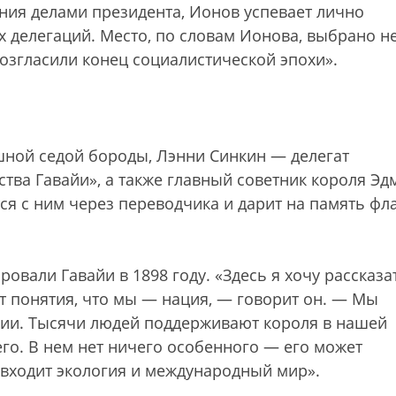
ния делами президента, Ионов успевает лично
 делегаций. Место, по словам Ионова, выбрано н
озгласили конец социалистической эпохи».
ошной седой бороды, Лэнни Синкин — делегат
ства Гавайи», а также главный советник короля Эд
я с ним через переводчика и дарит на память фл
овали Гавайи в 1898 году. «Здесь я хочу рассказа
т понятия, что мы — нация, — говорит он. — Мы
ии. Тысячи людей поддерживают короля в нашей
его. В нем нет ничего особенного — его может
 входит экология и международный мир».