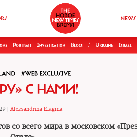
ORS
NEWS
ions
Portrait
Investigation
Blogs
/
Ukraine
Israel
LAND
#WEB EXCLUSIVE
РУ» С НАМИ!
29 |
Aleksandrina Elagina
тов со всего мира в московском «Пре