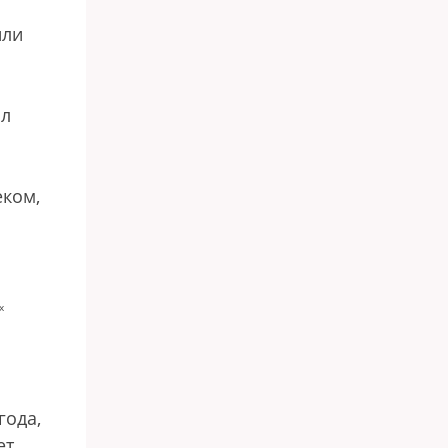
или
ал
еком,
х
года,
ет