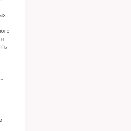
ых
ного
ян
ять
том
м