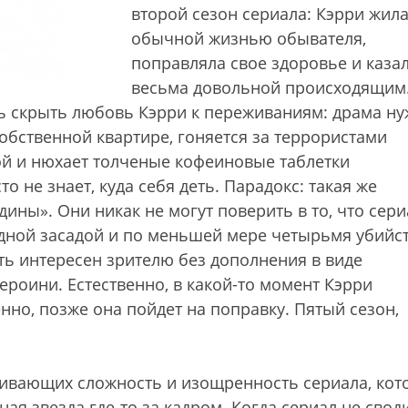
второй сезон сериала: Кэрри жил
обычной жизнью обывателя,
поправляла свое здоровье и каза
весьма довольной происходящим
сь скрыть любовь Кэрри к переживаниям: драма н
собственной квартире, гоняется за террористами
ой и нюхает толченые кофеиновые таблетки
о не знает, куда себя деть. Парадокс: такая же
ины». Они никак не могут поверить в то, что сери
дной засадой и по меньшей мере четырьмя убийс
ть интересен зрителю без дополнения в виде
ероини. Естественно, в какой-то момент Кэрри
нно, позже она пойдет на поправку. Пятый сезон,
ркивающих сложность и изощренность сериала, ко
ная звезда где-то за кадром. Когда сериал не свод