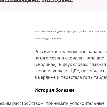
хватывающими эпизодами
В пятом сезоне «Родины» Кэрри (
Клэр Дэйнс
) переселится из
Исламабада в Берлин
Российское телевидение начало п
пятого сезона сериала Homeland
(«Родина»). В двух словах: главная
героиня ушла из ЦРУ, поселилась
в Берлине и перестала пить табле
История болезни
еским расстройством, принимать успокоительные,