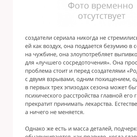
создатели сериала никогда не стремили
ей как воздух, она поддается безумию в 
на чужбине, она злоупотребляет выпивк
для «лучшего сосредоточения». Она прост
проблема стоит и перед создателями «Род
с двумя взрывами, одним похищением, о
в первых трех эпизодах сезона может бы
психического расстройства главной его г
прекратит принимать лекарства. Естестве
а ничего не меняется.
Однако же есть и масса деталей, подче
обнаруживаются, как правило, когда глав