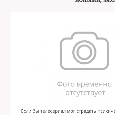
новыми, за
Если бы телесериал мог страдать психич