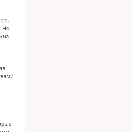
а
лась
. Но
ужна
ал
твами
торые
ится