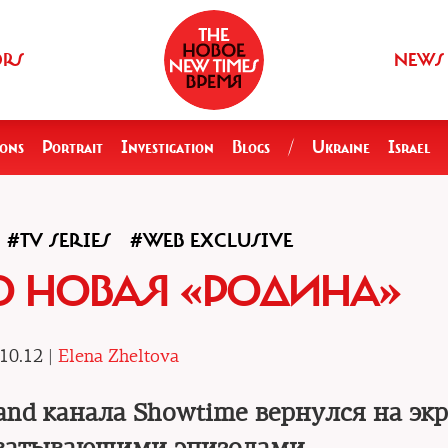
ORS
NEWS
ions
Portrait
Investigation
Blogs
/
Ukraine
Israel
#TV SERIES
#WEB EXCLUSIVE
 НОВАЯ «РОДИНА»
10.12 |
Elena Zheltova
nd канала Showtime вернулся на эк