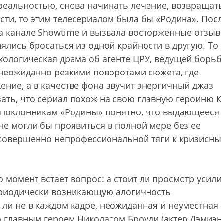
с реальностью, снова начинать лечение, возвращат
сти, то этим телесериалом была бы «Родина». Пос
на канале Showtime и вызвала восторженные отзы
ялись бросаться из одной крайности в другую. То 
хологическая драма об агенте ЦРУ, ведущей борь
 неожиданно резкими поворотами сюжета, где
ние, а в качестве фона звучит энергичный джаз
зать, что сериал похож на свою главную героиню 
ем поклонникам «Родины» понятно, что выдающееся
не могли бы проявиться в полной мере без ее
совершенно непрофессиональной тяги к кризисн
 момент встает вопрос: а стоит ли просмотр усил
периодически возникающую алогичность
ли не в каждом кадре, неожиданная и неуместная
о главным героем Николасом Броуди (актер Дэмиэ