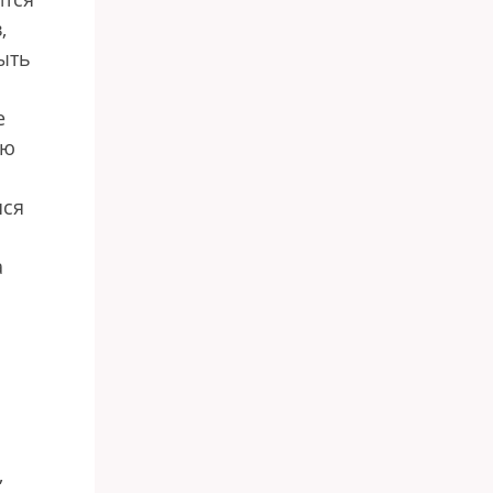
,
ыть
е
ью
яся
а
,