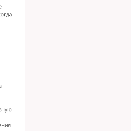
е
когда
а
авную
ения