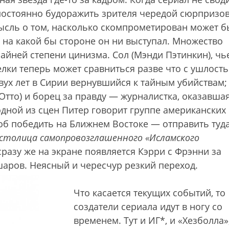
 постоянно будоражить зрителя чередой сюрпризов
ысль о том, насколько скомпрометирован может б
 на какой бы стороне он ни выступал. Множество
райней степени цинизма. Сол (Мэнди Пэтинкин), чь
лки теперь может сравниться разве что с ушлост
двух лет в Сирии вернувшийся к тайным убийствам;
Отто) и борец за правду — журналистка, оказавша
 одной из сцен Питер говорит группе американских
об победить на Ближнем Востоке — отправить туд
столица самопровозглашенного «Исламского
 сразу же на экране появляется Кэрри с Фрэнни за
аров. Неясный и чересчур резкий переход.
Что касается текущих событий, то
создатели сериала идут в ногу со
временем. Тут и ИГ*, и «Хезболла»