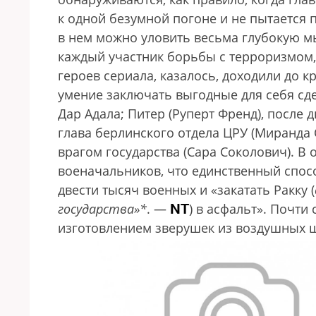
к одной безумной погоне и не пытается
в нем можно уловить весьма глубокую м
каждый участник борьбы с терроризмом,
героев сериала, казалось, доходили до к
умение заключать выгодные для себя сде
Дар Адала; Питер (Руперт Френд), после 
глава берлинского отдела ЦРУ (Миранда 
врагом государства (Сара Соколович). В
военачальников, что единственный спос
двести тысяч военных и «закатать Ракку (
NT
государства»*
. —
) в асфальт». Почти
изготовлением зверушек из воздушных ш