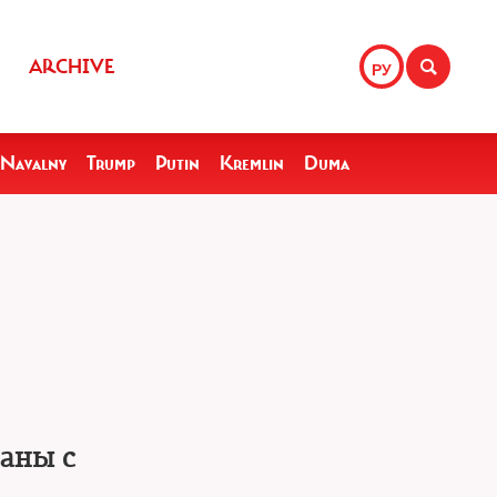
ARCHIVE
РУ
Navalny
Trump
Putin
Kremlin
Duma
раны с