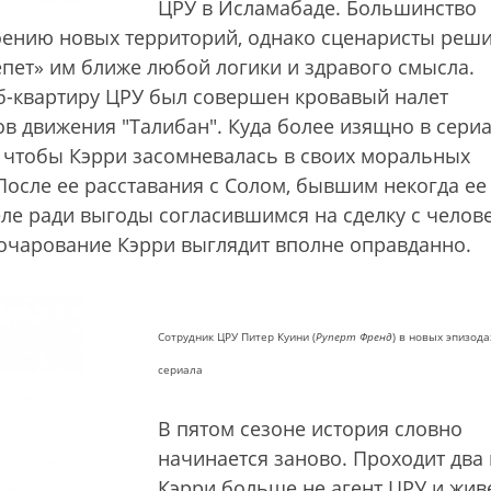
ЦРУ в Исламабаде. Большинство
оению новых территорий, однако сценаристы реш
репет» им ближе любой логики и здравого смысла.
аб-квартиру ЦРУ был совершен кровавый налет
в движения "Талибан". Куда более изящно в сери
, чтобы Кэрри засомневалась в своих моральных
После ее расставания с Солом, бывшим некогда ее
ле ради выгоды согласившимся на сделку с челов
зочарование Кэрри выглядит вполне оправданно.
Сотрудник ЦРУ Питер Куини (
Руперт Френд
) в новых эпизода
сериала
В пятом сезоне история словно
начинается заново. Проходит два 
Кэрри больше не агент ЦРУ и жив