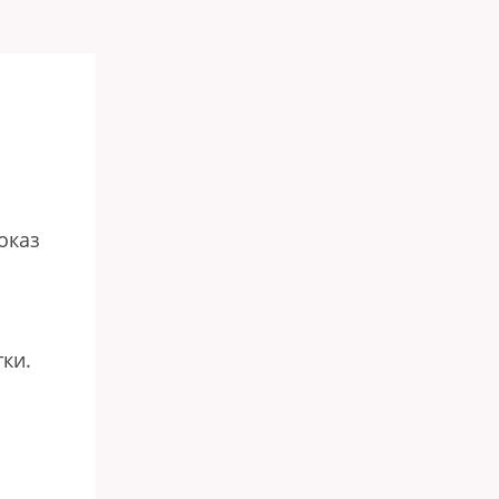
оказ
тки.