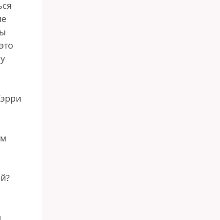
ься
ле
вы
это
бу
Кэрри
ым
ий?
н