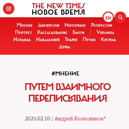
THE NEW TIMES
НОВОЕ ВРЕМЯ
EN
Мнение
Дискуссия
Интервью
Репрессии
Портрет
Расследование
Блоги
/
Украина
Израиль
Навальный
Трамп
Путин
Кремль
Дума
#МНЕНИЕ
ПУТЕМ ВЗАИМНОГО
ПЕРЕПИСЫВАНИЯ
2025.02.10 |
Андрей Колесников*