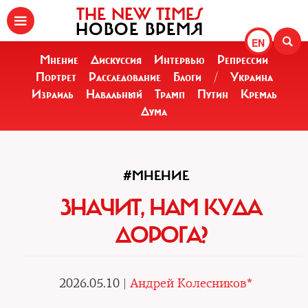
THE NEW TIMES
НОВОЕ ВРЕМЯ
EN
Мнение
Дискуссия
Интервью
Репрессии
Портрет
Расследование
Блоги
/
Украина
Израиль
Навальный
Трамп
Путин
Кремль
Дума
#МНЕНИЕ
ЗНАЧИТ, НАМ КУДА
ДОРОГА?
2026.05.10 |
Андрей Колесников*