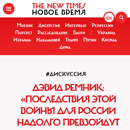
THE NEW TIMES
НОВОЕ ВРЕМЯ
EN
Мнение
Дискуссия
Интервью
Репрессии
Портрет
Расследование
Блоги
/
Украина
Израиль
Навальный
Трамп
Путин
Кремль
Дума
#ДИСКУССИЯ
ДЭВИД РЕМНИК:
«ПОСЛЕДСТВИЯ ЭТОЙ
ВОЙНЫ ДЛЯ РОССИИ
НАДОЛГО ПРЕВЗОЙДУТ