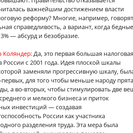
 повышают. Правительство отказывается
 считалась важнейшим достижением власти
логовую реформу? Многие, например, говоря
ьная справедливость, а вариант, когда бедны
13% — абсурд и безобразие.
р Коляндер:
Да, это первая большая налогова
 России с 2001 года. Идея плоской шкалы
 которой заменяли прогрессивную шкалу, был
‑первых, для того чтобы меньше народу прят
ды, а во‑вторых, чтобы стимулировать две ве
среднего и мелкого бизнеса и приток
ных инвестиций — создавая
оспособность России как участника
дного разделения труда. Эта мера была