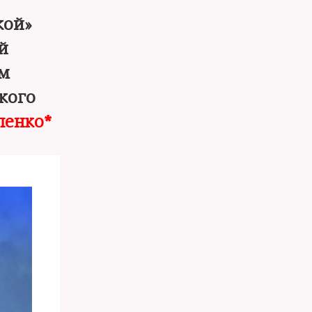
кой»
й
м
кого
пенко*