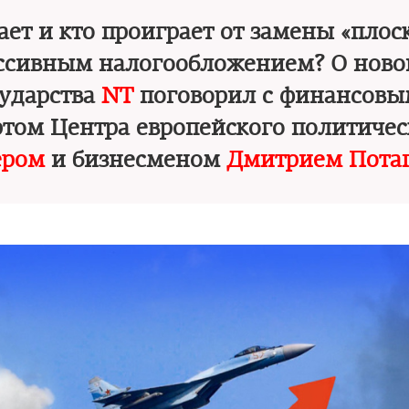
ает и кто проиграет от замены «плос
ссивным налогообложением? О ново
сударства
NT
поговорил с финансовы
том Центра европейского политичес
ером
и бизнесменом
Дмитрием Пота