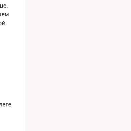
ше.
нем
ой
леге