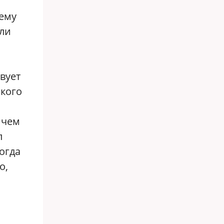
ему
или
вует
ского
ичем
л
когда
о,