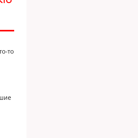
КТО
то-то
ьшие