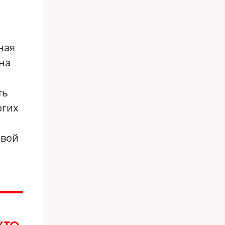
ная
она
ть
огих
овой