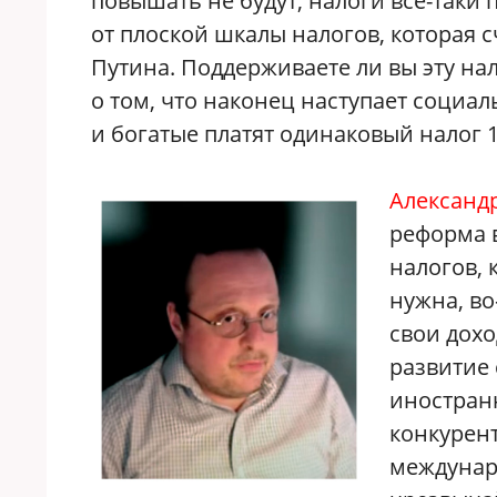
повышать не будут, налоги все-таки
от плоской шкалы налогов, которая
Путина. Поддерживаете ли вы эту на
о том, что наконец наступает социал
и богатые платят одинаковый налог 
Александ
реформа в
налогов,
нужна, во
свои дохо
развитие 
иностран
конкурент
междунаро