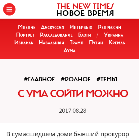
THE NEW TIMES
НОВОЕ ВРЕМЯ
Мнение
Дискуссия
Интервью
Репрессии
Портрет
Расследование
Блоги
/
Украина
Израиль
Навальный
Трамп
Путин
Кремль
Дума
#ГЛАВНОЕ
#РОДНОЕ
#ТЕМЫ
С УМА СОЙТИ МОЖНО
2017.08.28
В сумасшедшем доме бывший прокурор