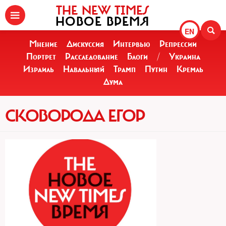
THE NEW TIMES
НОВОЕ ВРЕМЯ
EN
Мнение
Дискуссия
Интервью
Репрессии
Портрет
Расследование
Блоги
/
Украина
Израиль
Навальный
Трамп
Путин
Кремль
Дума
СКОВОРОДА ЕГОР