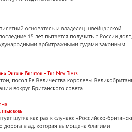
тилетний основатель и владелец швейцарской
оследние 15 лет пытается получить с России долг,
ждународными арбитражными судами законным
ии Энтони Брентон - The New Times
тон, посол Ее Величества королевы Великобритан
ации вокруг Британского совета
ина
а нелюбовь
тует шутка как раз к случаю: «Российско-британск
о дорога в ад, которая вымощена благими