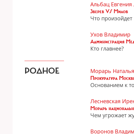
Альбац Евгения
Зверев VS Милов
Что произойдет 
Ухов Владимир
Администрация Медв
Кто главнее?
РОДНОЕ
Морарь Наталь
Прокуратура Моск
Основанием к то
Лесневская Ире
Морарь национальн
Чем угрожает жу
Воронов Влади