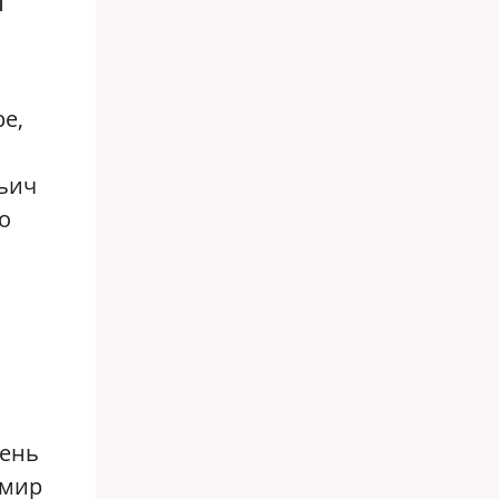
М
ре,
ьич
о
чень
имир