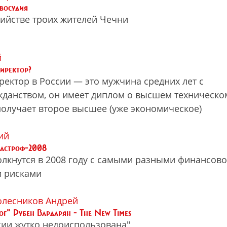
восудия
бийстве троих жителей Чечни
й
директор?
ектор в России — это мужчина средних лет с
жданством, он имеет диплом о высшем техническо
олучает второе высшее (уже экономическое)
ий
тастроф-2008
олкнутся в 2008 году с самыми разными финансово
 рисками
олесников Андрей
ог" Рубен Вардарян - The New Times
сии жутко недоиспользована"