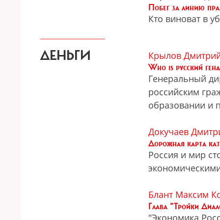
Побег за линию пра
Кто виноват в у
ДЕНЬГИ
Крылов Дмитри
Who is русский ген
Генеральный дир
российским гра
образовании и п
Докучаев Дмитр
Дорожная карта ка
Россия и мир ст
экономическими
Блант Максим
К
Глава "Тройки Диал
"Экономика Рос