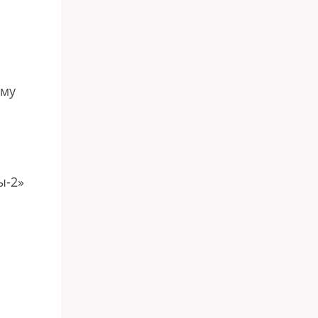
ому
ы-2»