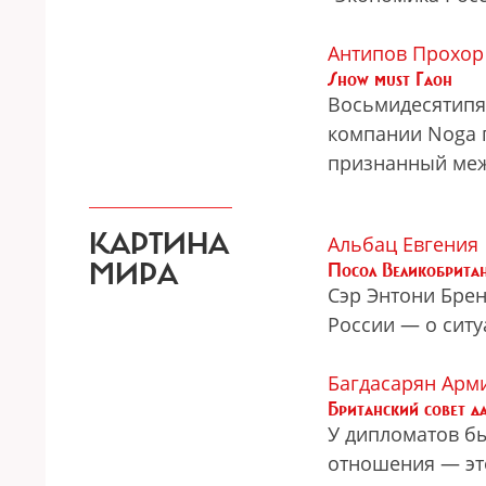
Антипов Прохор
Show must Гаон
Восьмидесятипя
компании Noga п
признанный ме
КАРТИНА
Альбац Евгения
МИРА
Посол Великобритан
Сэр Энтони Брен
России — о ситу
Багдасарян Арм
Британский совет д
У дипломатов бы
отношения — эт