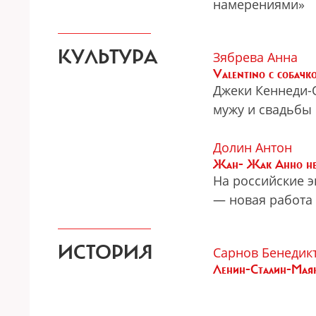
намерениями»
КУЛЬТУРА
Зябрева Анна
Valentino с собачк
Джеки Кеннеди-
мужу и свадьбы
Долин Антон
Жан- Жак Анно не 
На российские 
— новая работа
ИСТОРИЯ
Сарнов Бенедик
Ленин-Сталин-Мая