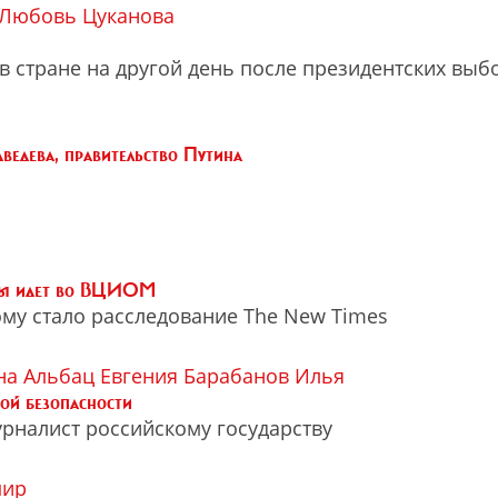
Любовь Цуканова
в стране на другой день после президентских выб
едева, правительство Путина
я
вы идет во ВЦИОМ
му стало расследование The New Times
на
Альбац Евгения
Барабанов Илья
ой безопасности
рналист российскому государству
мир