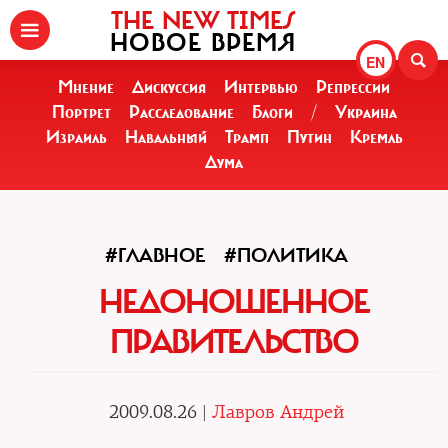
THE NEW TIMES
НОВОЕ ВРЕМЯ
EN
Мнение
Дискуссия
Интервью
Репрессии
Портрет
Расследование
Блоги
/
Украина
Израиль
Навальный
Трамп
Путин
Кремль
Дума
#ГЛАВНОЕ
#ПОЛИТИКА
НЕДОНОШЕННОЕ
ПРАВИТЕЛЬСТВО
2009.08.26 |
Лавров Андрей